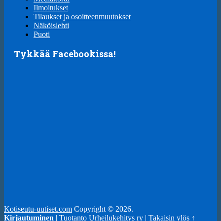
Ilmoitukset
Tilaukset ja osoitteenmuutokset
Näköislehti
Puoti
Tykkää Facebookissa!
Kotiseutu-uutiset.com
Copyright © 2026.
Kirjautuminen
| Tuotanto
Urheilukehitys ry
|
Takaisin ylös ↑