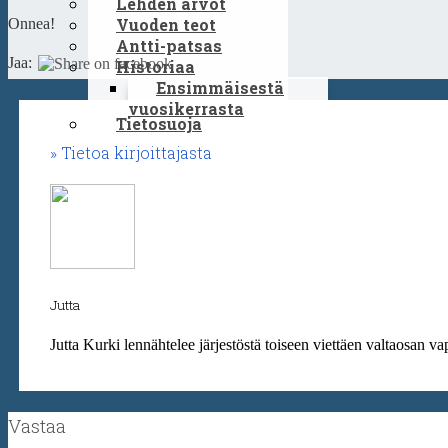
Lehden arvot
Vuoden teot
Onnea!
Antti-patsas
Jaa:
Historiaa
Ensimmäisestä
vuosikerrasta
Tietosuoja
Tietoa kirjoittajasta
Jutta
Jutta Kurki lennähtelee järjestöstä toiseen viettäen valtaosan va
Vastaa