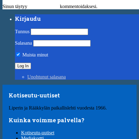
Sinun täytyy
kirjautua sisään
kommentoidaksesi.
Kirjaudu
Tunnus
Salasana
Muista minut
Unohtunut salasana
Kotiseutu-uutiset
Liperin ja Rääkkylän paikallislehti vuodesta 1966.
Kuinka voimme palvella?
Kotiseutu-uutiset
Mediakortti