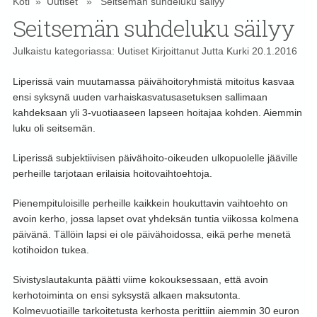
Koti
»
Uutiset
» Seitsemän suhdeluku säilyy
Seitsemän suhdeluku säilyy
Julkaistu kategoriassa:
Uutiset
Kirjoittanut
Jutta Kurki
20.1.2016
Liperissä vain muutamassa päivähoitoryhmistä mitoitus kasvaa
ensi syksynä uuden varhaiskasvatusasetuksen sallimaan
kahdeksaan yli 3-vuotiaaseen lapseen hoitajaa kohden. Aiemmin
luku oli seitsemän.
Liperissä subjektiivisen päivähoito-oikeuden ulkopuolelle jääville
perheille tarjotaan erilaisia hoitovaihtoehtoja.
Pienempituloisille perheille kaikkein houkuttavin vaihtoehto on
avoin kerho, jossa lapset ovat yhdeksän tuntia viikossa kolmena
päivänä. Tällöin lapsi ei ole päivähoidossa, eikä perhe menetä
kotihoidon tukea.
Sivistyslautakunta päätti viime kokouksessaan, että avoin
kerhotoiminta on ensi syksystä alkaen maksutonta.
Kolmevuotiaille tarkoitetusta kerhosta perittiin aiemmin 30 euron