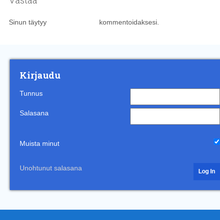
Vastaa
Sinun täytyy
kirjautua sisään
kommentoidaksesi.
Kirjaudu
Tunnus
Salasana
Muista minut
Unohtunut salasana