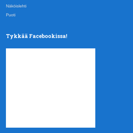
Näköislehti
Puoti
Tykkää Facebookissa!