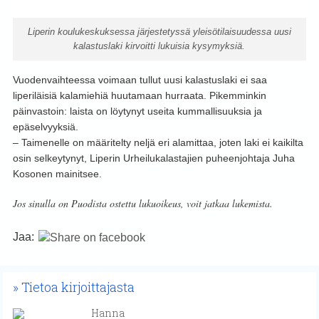
Liperin koulukeskuksessa järjestetyssä yleisötilaisuudessa uusi
kalastuslaki kirvoitti lukuisia kysymyksiä.
Vuodenvaihteessa voimaan tullut uusi kalastuslaki ei saa
liperiläisiä kalamiehiä huutamaan hurraata. Pikemminkin
päinvastoin: laista on löytynyt useita kummallisuuksia ja
epäselvyyksiä.
– Taimenelle on määritelty neljä eri alamittaa, joten laki ei kaikilta
osin selkeytynyt, Liperin Urheilukalastajien puheenjohtaja Juha
Kosonen mainitsee.
Jos sinulla on Puodista ostettu lukuoikeus, voit jatkaa lukemista.
Jaa:
Tietoa kirjoittajasta
Hanna