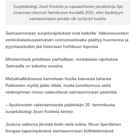
Suojelubiologi Jouni Koskela ja vapaaehtoinen pesälaskija Ilpo
Jorasmaa totesivat harmikseen keväällä 2015, ettei löydettyyn
saimaannorpan pesään ole syntynyt kuuttia.
Saimaannorpan suojelurajoitukset ovat katkolla. Valtioneuvoston
verkkokalastusasetuksen voimassaoloaika päättyy huomenna ja
pyyntiasetuskin jää historiaan huhtikuun lopussa.
Ministeriössä pohditaan parhaillaan, minkälaisia rajoituksia
Saimaalla on tulevina vuosina.
Metsähallituksessa kannetaan huolta tulevasta talvesta.
Pakkasten myötä jäätä riittää, mutta lumettomuus sekä
vedenpinnan nousu vaikeuttavat saimaannorpan pesintää.
– Apukinosten rakentamisesta päätetään 20. tammikuuta,
suojelubiologi Jouni Koskela kertoo.
Jouluna valtaosa järvistä loiski vielä sulina. Muun liperiläinen
bongasi tapaninpäivänä saimaannorpan köllöttelemässä