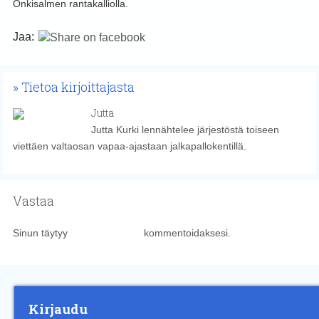
Onkisalmen rantakalliolla.
Jaa:
Tietoa kirjoittajasta
Jutta
Jutta Kurki lennähtelee järjestöstä toiseen
viettäen valtaosan vapaa-ajastaan jalkapallokentillä.
Vastaa
Sinun täytyy
kirjautua sisään
kommentoidaksesi.
Kirjaudu