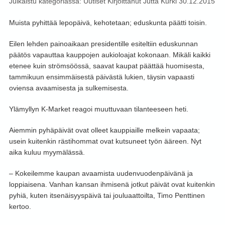
Julkaistu kategoriassa:
Uutiset
Kirjoittanut
Jutta Kurki
30.12.2015
Muista pyhittää lepopäivä, kehotetaan; eduskunta päätti toisin.
Eilen lehden painoaikaan presidentille esiteltiin eduskunnan
päätös vapauttaa kauppojen aukioloajat kokonaan. Mikäli kaikki
etenee kuin strömsöössä, saavat kaupat päättää huomisesta,
tammikuun ensimmäisestä päivästä lukien, täysin vapaasti
oviensa avaamisesta ja sulkemisesta.
Ylämyllyn K-Market reagoi muuttuvaan tilanteeseen heti.
Aiemmin pyhäpäivät ovat olleet kauppiaille melkein vapaata;
usein kuitenkin rästihommat ovat kutsuneet työn ääreen. Nyt
aika kuluu myymälässä.
– Kokeilemme kaupan avaamista uudenvuodenpäivänä ja
loppiaisena. Vanhan kansan ihmisenä jotkut päivät ovat kuitenkin
pyhiä, kuten itsenäisyyspäivä tai jouluaattoilta, Timo Penttinen
kertoo.