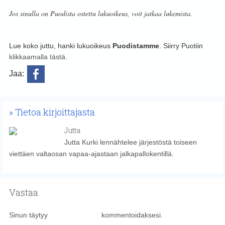
Jos sinulla on Puodista ostettu lukuoikeus, voit jatkaa lukemista.
Lue koko juttu, hanki lukuoikeus
Puodistamme
. Siirry Puotiin
klikkaamalla tästä
.
Jaa:
Tietoa kirjoittajasta
Jutta
Jutta Kurki lennähtelee järjestöstä toiseen
viettäen valtaosan vapaa-ajastaan jalkapallokentillä.
Vastaa
Sinun täytyy
kirjautua sisään
kommentoidaksesi.