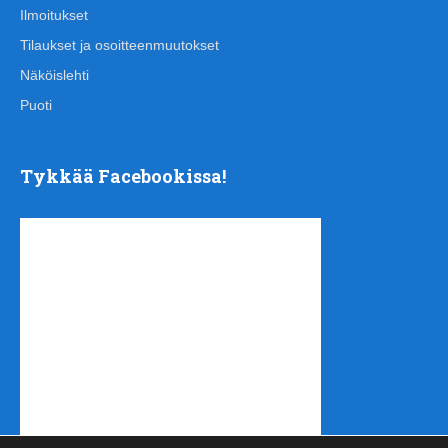
Ilmoitukset
Tilaukset ja osoitteenmuutokset
Näköislehti
Puoti
Tykkää Facebookissa!