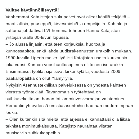
Valitse käytännöllisyyttä!
Vanhemmat Katajistojen sukupolvet ovat olleet käsillä tekijöitä –
maatilallisia, puuseppiä, kirvesmiehiä ja ompelijoita. Kohtalo ja
sattuma johdattivat LVI-hommia tehneen Hannu Katajiston
yrittäjän uralle 80-luvun lopussa.
– Jo alussa linjasin, että teen korjauksia, huoltoa ja
kunnossapitoa, enkä lähde uudisrakennusten urakoihin mukaan.
1990-luvulla Liperin meijeri työllisti Katajistoa useita kuukausia
joka vuosi. Kunnan vuosihuoltosopimus oli toinen iso urakka.
Ensimmäiset työtilat sijaitsivat kirkonkylällä, vuodesta 2009
pääkallopaikka on ollut Ylämyllyllä.
Nykyisin Asennustekniikan palveluksessa on yhdestä kahteen
vierasta työntekijää. Tavanomaisin työtehtävä on
suihkusekoittajan, hanan tai lämminvesivaraajan vaihtaminen.
Remontin yhteydessä omistusasuntoihin haetaan modernimpaan
lookia.
– Olen kuitenkin sitä mieltä, että arjessa ei kannattaisi olla liikaa
teknistä monimutkaisuutta, Katajisto naurahtaa viitaten
musisoiviin suihkukoppeihin.