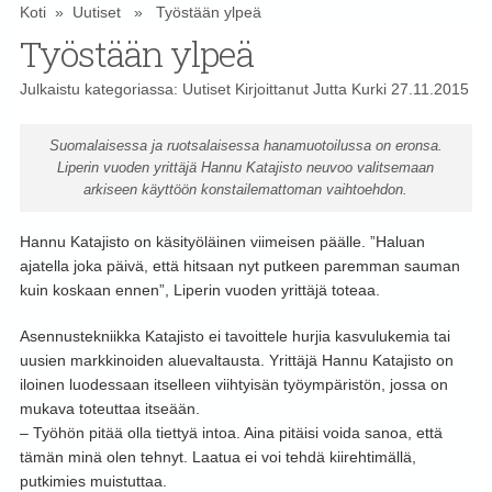
Koti
»
Uutiset
» Työstään ylpeä
Työstään ylpeä
Julkaistu kategoriassa:
Uutiset
Kirjoittanut
Jutta Kurki
27.11.2015
Suomalaisessa ja ruotsalaisessa hanamuotoilussa on eronsa.
Liperin vuoden yrittäjä Hannu Katajisto neuvoo valitsemaan
arkiseen käyttöön konstailemattoman vaihtoehdon.
Hannu Katajisto on käsityöläinen viimeisen päälle. ”Haluan
ajatella joka päivä, että hitsaan nyt putkeen paremman sauman
kuin koskaan ennen”, Liperin vuoden yrittäjä toteaa.
Asennustekniikka Katajisto ei tavoittele hurjia kasvulukemia tai
uusien markkinoiden aluevaltausta. Yrittäjä Hannu Katajisto on
iloinen luodessaan itselleen viihtyisän työympäristön, jossa on
mukava toteuttaa itseään.
– Työhön pitää olla tiettyä intoa. Aina pitäisi voida sanoa, että
tämän minä olen tehnyt. Laatua ei voi tehdä kiirehtimällä,
putkimies muistuttaa.