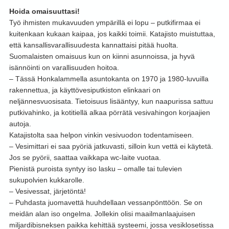
Hoida omaisuuttasi!
Työ ihmisten mukavuuden ympärillä ei lopu – putkifirmaa ei
kuitenkaan kukaan kaipaa, jos kaikki toimii. Katajisto muistuttaa,
että kansallisvarallisuudesta kannattaisi pitää huolta.
Suomalaisten omaisuus kun on kiinni asunnoissa, ja hyvä
isännöinti on varallisuuden hoitoa.
– Tässä Honkalammella asuntokanta on 1970 ja 1980-luvuilla
rakennettua, ja käyttövesiputkiston elinkaari on
neljännesvuosisata. Tietoisuus lisääntyy, kun naapurissa sattuu
putkivahinko, ja kotitiellä alkaa pörrätä vesivahingon korjaajien
autoja.
Katajistolta saa helpon vinkin vesivuodon todentamiseen.
– Vesimittari ei saa pyöriä jatkuvasti, silloin kun vettä ei käytetä.
Jos se pyörii, saattaa vaikkapa wc-laite vuotaa.
Pienistä puroista syntyy iso lasku – omalle tai tulevien
sukupolvien kukkarolle.
– Vesivessat, järjetöntä!
– Puhdasta juomavettä huuhdellaan vessanpönttöön. Se on
meidän alan iso ongelma. Jollekin olisi maailmanlaajuisen
miljardibisneksen paikka kehittää systeemi, jossa vesiklosetissa