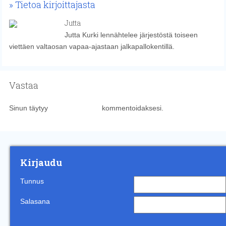
Tietoa kirjoittajasta
Jutta
Jutta Kurki lennähtelee järjestöstä toiseen
viettäen valtaosan vapaa-ajastaan jalkapallokentillä.
Vastaa
Sinun täytyy
kirjautua sisään
kommentoidaksesi.
Kirjaudu
Tunnus
Salasana