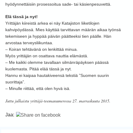
hyödynnettäisiin prosessoitua sade- tai käsienpesuvettä.
Elä tässä ja nyt!
Yrittäjän kiireistä arkea ei näy Katajiston liiketilojen
kahvipöydässä. Mies käyttää tarvittavan määrän aikaa työnsä
tekemiseen ja hyppää päivän päätteeksi tien päälle. Hän
arvostaa terveysliikuntaa.
– Koiran tehtävänä on lenkittää minua.
Myös yrittäjän on osattava nauttia elämästä.
– Me kaikki olemme tavallaan silmänräpäyksen päässä
kuolemasta. Pitää elää tässä ja nyt.
Hannu ei kaipaa hautakiveensä tekstiä ”Suomen suurin
suorittaja”.
– Minulle riittää, että olen hyvä isä.
Juttu julkaistu yrittäjä-teemanumerossa 27. marraskuuta 2015.
Jaa: