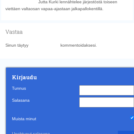
Jutta Kurki lennähtelee järjestöstä toiseen
viettäen valtaosan vapaa-ajastaan jalkapallokentillä.
Vastaa
Sinun täytyy
kirjautua sisään
kommentoidaksesi.
Kirjaudu
Tunnus
Salasana
Muista minut
Unohtunut salasana