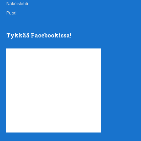
Näköislehti
Puoti
Tykkää Facebookissa!