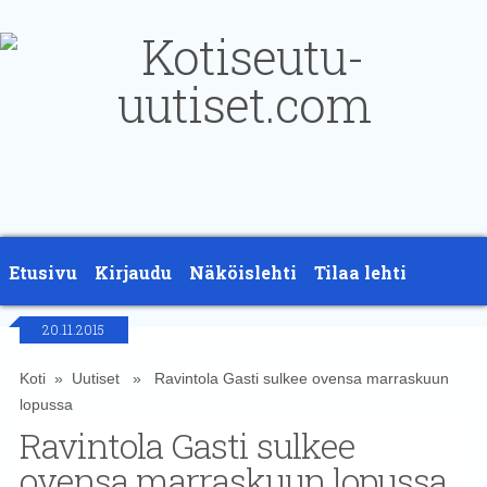
Etusivu
Kirjaudu
Näköislehti
Tilaa lehti
20.11.2015
Yhteystiedot
Koti
»
Uutiset
» Ravintola Gasti sulkee ovensa marraskuun
lopussa
Ravintola Gasti sulkee
ovensa marraskuun lopussa