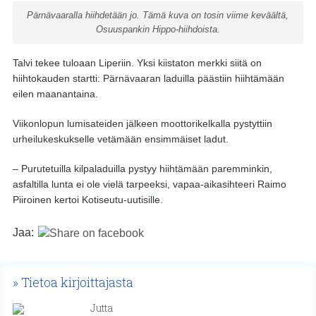
Pärnävaaralla hiihdetään jo. Tämä kuva on tosin viime keväältä,
Osuuspankin Hippo-hiihdoista.
Talvi tekee tuloaan Liperiin. Yksi kiistaton merkki siitä on
hiihtokauden startti: Pärnävaaran laduilla päästiin hiihtämään
eilen maanantaina.
Viikonlopun lumisateiden jälkeen moottorikelkalla pystyttiin
urheilukeskukselle vetämään ensimmäiset ladut.
– Purutetuilla kilpaladuilla pystyy hiihtämään paremminkin,
asfaltilla lunta ei ole vielä tarpeeksi, vapaa-aikasihteeri Raimo
Piiroinen kertoi Kotiseutu-uutisille.
Jaa:
Tietoa kirjoittajasta
Jutta