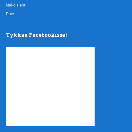
Näköislehti
Puoti
Tykkää Facebookissa!