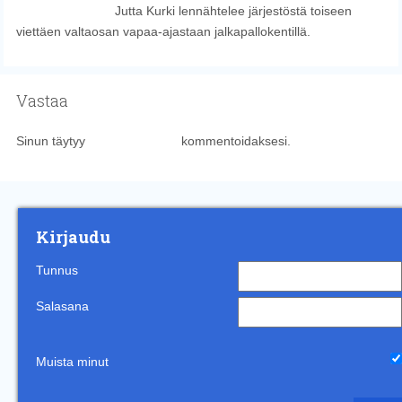
Jutta Kurki lennähtelee järjestöstä toiseen
viettäen valtaosan vapaa-ajastaan jalkapallokentillä.
Vastaa
Sinun täytyy
kirjautua sisään
kommentoidaksesi.
Kirjaudu
Tunnus
Salasana
Muista minut