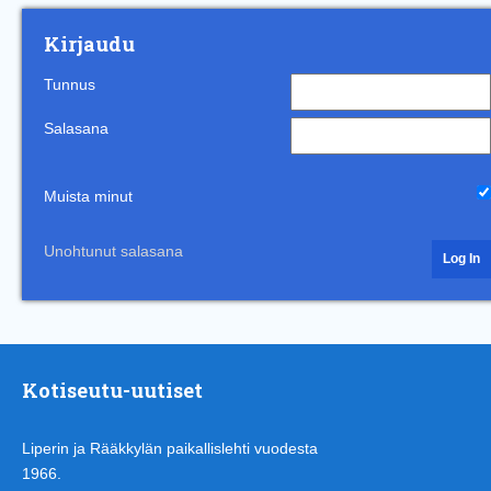
Kirjaudu
Tunnus
Salasana
Muista minut
Unohtunut salasana
Kotiseutu-uutiset
Liperin ja Rääkkylän paikallislehti vuodesta
1966.