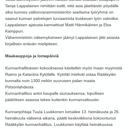
Senja Lappalainen nimittäin esitti, että asia jätettäisiin pöydälle
siksi kunnes valtionvarainministeriön asettama työryhmä on
saanut kunnan palvelujen turvaamista koskevan työn valmiiksi.
Lappalaisen ajatusta kannattivat Matti Hännikäinen ja Elsa
Kamppuri.
Vähemmistöön näkemyksineen jäänyt Lappalainen jätti asiasta
kirjallisen eriävän mielipiteen.
Maakauppoja ja lomapäiviä
Kunnanhallituksen kokouksessa käsiteltiin myös maan myymistä
Raimo ja Katariina Kytölälle. Kytölät mielivät ostaa Rääkkylän
kunnalta noin 1300 neliön suuruisen palan maata
Pötsönlahdesta.
Kunnanhallitus antoi kaupalle siunauksensa; lopullisen
päätöksen asiassa tekee kuitenkin kunnanvaltuusto.
Kunnanjohtaja Tuula Luukkonen lomailee 13. heinäkuuta ja 26.
heinäkuuta välisenä aikana, päätti keskiviikkona kokoontunut
Rääkkylän kunnanhallitus. Luukkonen käyttää heinäkuussa