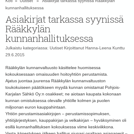
Koti
»
Uutiset
» Asiakirjat tarkassa syynissä Rääkkylän
kunnanhallituksessa
Asiakirjat tarkassa syynissä
Rääkkylän
kunnanhallituksessa
Julkaistu kategoriassa:
Uutiset
Kirjoittanut
Hanna-Leena Kunttu
29.6.2015
Rääkkylän kunnanvaltuusto käsittelee huomisessa
kokouksessaan omaisuuden hoitoyhtiön perustamista.
Ajatus juontaa juurensa Rääkkylän kunnanvaltuuston
toukokuiseen päätökseen myydä kunnan omistamat Pohjois-
Karjalan Sähkö Oy:n osakkeet; ne aiotaan kaupata kokonaan
kunnan omistuksessa olevalle yhtiölle kolmen ja puolen
miljoonan euron kauppahintaan.
Yhtiön perustamisasiakirjojen – perustamissopimuksen,
yhtiöjärjestyksen, kauppakirjan ja velkakirjan – hyväksyminen oli
esillä kunnanhallituksen kokouksessa viime keskiviikkona.
Vasta äänestyksen jälkeen hallitus siunasi osaltaan asiapaperit –