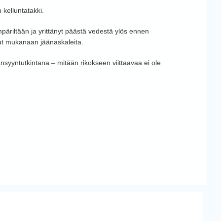
 kelluntatakki.
mpäriltään ja yrittänyt päästä vedestä ylös ennen
lut mukanaan jäänaskaleita.
ansyyntutkintana – mitään rikokseen viittaavaa ei ole