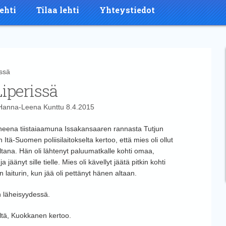
ehti
Tilaa lehti
Yhteystiedot
ssä
iperissä
Hanna-Leena Kunttu
8.4.2015
uneena tiistaiaamuna Issakansaaren rannasta Tutjun
tä-Suomen poliisilaitokselta kertoo, että mies oli ollut
tana. Hän oli lähtenyt paluumatkalle kohti omaa,
änyt sille tielle. Mies oli kävellyt jäätä pitkin kohti
laiturin, kun jää oli pettänyt hänen altaan.
n läheisyydessä.
eltä, Kuokkanen kertoo.