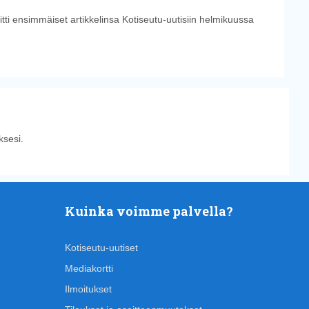
tti ensimmäiset artikkelinsa Kotiseutu-uutisiin helmikuussa
sesi.
Kuinka voimme palvella?
Kotiseutu-uutiset
Mediakortti
Ilmoitukset