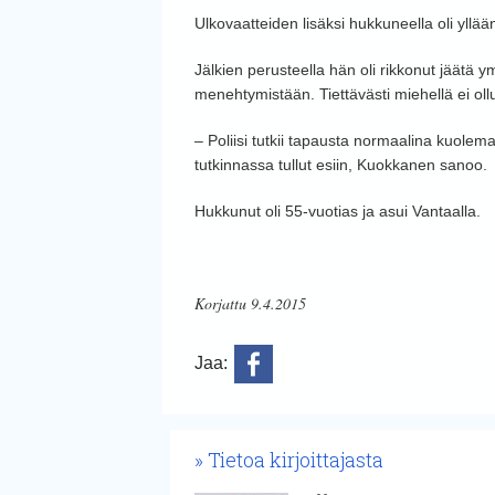
Ulkovaatteiden lisäksi hukkuneella oli yllään
Jälkien perusteella hän oli rikkonut jäätä y
menehtymistään. Tiettävästi miehellä ei ol
– Poliisi tutkii tapausta normaalina kuolem
tutkinnassa tullut esiin, Kuokkanen sanoo.
Hukkunut oli 55-vuotias ja asui Vantaalla.
Korjattu 9.4.2015
Jaa:
Tietoa kirjoittajasta