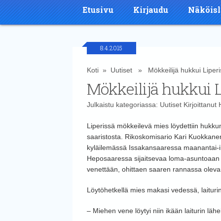
Etusivu
Kirjaudu
Näköisl
8.4.2015
Koti
»
Uutiset
» Mökkeilijä hukkui Liperi
Mökkeilijä hukkui L
Julkaistu kategoriassa:
Uutiset
Kirjoittanut
Liperissä mökkeilevä mies löydettiin hukk
saaristosta. Rikoskomisario Kari Kuokkanen I
kyläilemässä Issakansaaressa maanantai-il
Heposaaressa sijaitsevaa loma-asuntoaan ja jä
venettään, ohittaen saaren rannassa olevan 
Löytöhetkellä mies makasi vedessä, laituri
– Miehen vene löytyi niin ikään laiturin läh