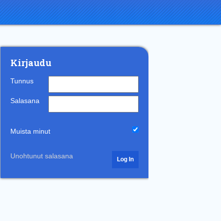
Kirjaudu
Tunnus
Salasana
Muista minut
Unohtunut salasana