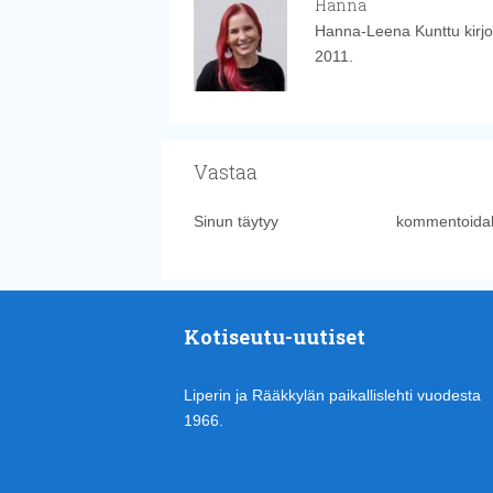
Hanna
Hanna-Leena Kunttu kirjoi
2011.
Vastaa
Sinun täytyy
kirjautua sisään
kommentoidak
Kotiseutu-uutiset
Liperin ja Rääkkylän paikallislehti vuodesta
1966.