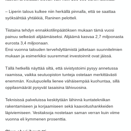
– Liperin talous kulkee niin herkällä pinnalla, että se saattaa
syöksähtää yhtäkkiä, Raninen pelotteli.
Tiistaina tehdyn ennakkotilinpäätöksen mukaan tämä vuosi
painuu selkeästi alijäämäiseksi. Alijäämä kasvaa 2,7 miljoonasta
eurosta 3,4 miljoonaan.
Ensi vuonna talouden tervehdyttämistä jatketaan suunnitelmien
mukaan ja esimerkiksi suuremmat investoinnit ovat jäissä.
Tällä hetkellä näyttää siltä, että sivistystoimi pysyy annetussa
raamissa, vaikka seutuopiston tunteja ostetaan merkittävästi
enemmän. Koulupuolella lienee vähäisempää kuohuntaa, sillä
oppilasmäärät pysyvät tasaisina lähivuosina.
Teknisissä palveluissa keskitytään lähinnä kuntatekniikan
rakentamiseen ja korjaamiseen sekä kaavoitushankkeiden
läpiviemiseen. Vesitaksoja nostetaan saman verran kuin viime
vuonna eli kymmenen prosenttia.