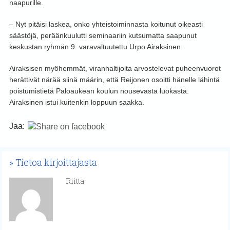
naapurille.
– Nyt pitäisi laskea, onko yhteistoiminnasta koitunut oikeasti
säästöjä, peräänkuulutti seminaariin kutsumatta saapunut
keskustan ryhmän 9. varavaltuutettu Urpo Airaksinen.
Airaksisen myöhemmät, viranhaltijoita arvostelevat puheenvuorot
herättivät närää siinä määrin, että Reijonen osoitti hänelle lähintä
poistumistietä Paloaukean koulun nousevasta luokasta.
Airaksinen istui kuitenkin loppuun saakka.
Jaa:
Tietoa kirjoittajasta
Riitta