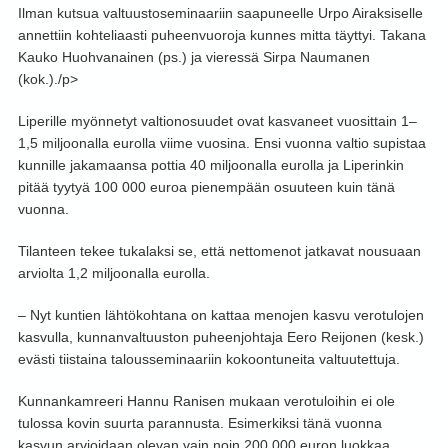
Ilman kutsua valtuustoseminaariin saapuneelle Urpo Airaksiselle
annettiin kohteliaasti puheenvuoroja kunnes mitta täyttyi. Takana
Kauko Huohvanainen (ps.) ja vieressä Sirpa Naumanen
(kok.)./p>
Liperille myönnetyt valtionosuudet ovat kasvaneet vuosittain 1–
1,5 miljoonalla eurolla viime vuosina. Ensi vuonna valtio supistaa
kunnille jakamaansa pottia 40 miljoonalla eurolla ja Liperinkin
pitää tyytyä 100 000 euroa pienempään osuuteen kuin tänä
vuonna.
Tilanteen tekee tukalaksi se, että nettomenot jatkavat nousuaan
arviolta 1,2 miljoonalla eurolla.
– Nyt kuntien lähtökohtana on kattaa menojen kasvu verotulojen
kasvulla, kunnanvaltuuston puheenjohtaja Eero Reijonen (kesk.)
evästi tiistaina talousseminaariin kokoontuneita valtuutettuja.
Kunnankamreeri Hannu Ranisen mukaan verotuloihin ei ole
tulossa kovin suurta parannusta. Esimerkiksi tänä vuonna
kasvun arvioidaan olevan vain noin 200 000 euron luokkaa.