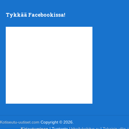
Tykkää Facebookissa!
Kotiseutu-uutiset.com
Copyright © 2026.
Kirjautuminen
| Tuotanto
Urheilukehitys ry
|
Takaisin ylös ↑