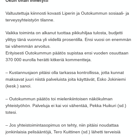
Okun ohari ihmetytti
Valtuutettuja kiinnosti kovasti Liperin ja Outokummun sosiaali- ja
terveysyhteistyön tilanne.
Vaikka toiminta on alkanut tuottaa pikkuhiljaa tulosta, budjetti
ylittyy tänä vuonna yli viidellä prosentilla. Ensi vuosi on enemmän
tai vähemmän arvoitus.
Erityisesti Outokummun päätös supistaa ensi vuoden osuuttaan
370 000 eurolla herätti kitkeriä kommentteja.
– Kustannusjaon pitäisi olla tarkassa kontrollissa, jotta kunnat
maksavat juuri niistä palveluista joita käyttävät, Esko Jokiniemi
(kesk.) sanoi.
– Outokummun päätös toi mielenkiintoisen näkökulman
yhteistyöhön. Palveluja ei kai voi vähentää, Pekka Huikuri (sd.)
totesi.
– Jos yhteistoimintasopimus on tehty, niin pitäisi noudattaa
jonkinlaisia pelisääntöjä, Tero Kuittinen (sd.) lähetti terveisiä