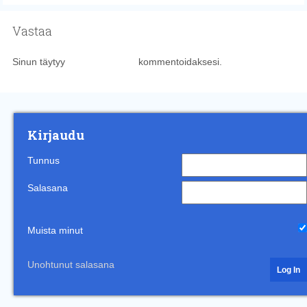
Vastaa
Sinun täytyy
kirjautua sisään
kommentoidaksesi.
Kirjaudu
Tunnus
Salasana
Muista minut
Unohtunut salasana