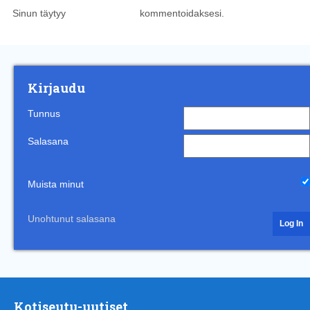
Sinun täytyy
kirjautua sisään
kommentoidaksesi.
Kirjaudu
Tunnus
Salasana
Muista minut
Unohtunut salasana
Kotiseutu-uutiset