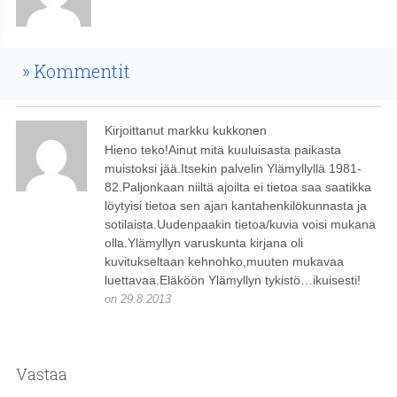
Kommentit
Kirjoittanut markku kukkonen
Hieno teko!Ainut mitä kuuluisasta paikasta
muistoksi jää.Itsekin palvelin Ylämyllyllä 1981-
82.Paljonkaan niiltä ajoilta ei tietoa saa saatikka
löytyisi tietoa sen ajan kantahenkilökunnasta ja
sotilaista.Uudenpaakin tietoa/kuvia voisi mukana
olla.Ylämyllyn varuskunta kirjana oli
kuvitukseltaan kehnohko,muuten mukavaa
luettavaa.Eläköön Ylämyllyn tykistö…ikuisesti!
on 29.8.2013
Kirjaudu sisään vastataksesi
Vastaa