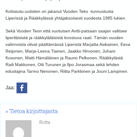
Kotiseutu-uutisten on jakanut Vuoden Teko -tunnustusta
Liperissä ja Rääkkylässä yhtäjaksoisesti vuodesta 1985 lukien.
Sekä Vuoden Teon että vuotuisen Antti-patsaan saajan valitsee
liperiläisistä ja rääkkyläläisistä koostuva raati. Tämän vuoden
valinnoista olivat päättämässä Liperistä Marjatta Asikainen, Eeva
Reijonen, Marja-Leena Tiainen, Jaakko Hirvonen, Juhani
Kosonen, Matti Hämäläinen ja Rauno Pelkonen, Rääkkylästä
Raili Makkonen, Oili Turunen ja Ilpo Jorasmaa sekä lehden
edustajina Tarmo Nenonen, Riitta Parkkinen ja Jouni Lampinen.
Jaa:
Tietoa kirjoittajasta
Riitta