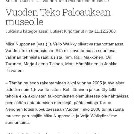
Koti
»
Uutiset
» Vuoden Teko Paloaukean museolle
Vuoden Teko Paloaukean
museolle
Julkaistu kategoriassa:
Uutiset
Kirjoittanut
riitta
11.12.2008
Mika Nupponen (vas.) ja Veijo Wälkky olivat vastaanottamassa
Vuoden Teko tunnustusta. Sitä oli luovuttamassa suuri osa
valinnan tehneistä raatilaisista, mm. Raili Makkonen, Oili
Turunen, Marja-Leena Tiainen, Matti Hämäläinen ja Jaakko
Hirvonen.
– Tämän museon rakentaminen alkoi vuonna 2005 ja avajaiset
pidettiin noin 1,5 vuotta sitten. Kehittäminen jatkuu täydellä
teholla eikä aktiivisten talkoomiesten olemuksessa ole nähtävissä
pieniäkään antautumisen merkkejä, päätoimittaja Tarmo
Nenonen totesi luovuttaessaan Vuoden Teko 2008 tunnustusta
museon perustajille Mika Nupposelle ja Veijo Wälkylle viime
sunnuntaina.