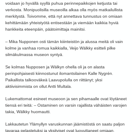
voidaan jo hyvällä syyllä puhua perinnepaikkojen ketjusta tai
verkosta. Monipuolisilla museoilla alkaa olla myös matkailullista
merkitystä. Toivomme, että nyt annettava tunnustus on omiaan
kehittämään yhteistyötä entisestään ja viemään kaikkia hyviä
hankkeita eteenpäin, päätoimittaja mainitsi.
– Mika Nupponen osti tämän kiiinteistön ja alussa meitä oli vain
kolme ja vanhaa romua kaikkialla, Veijo Wälkky esitteli pilke
silmäkulmassa museon syntyä.
Se kolmas Nupposen ja Wälkyn ohella oli ja on alasta
perinpohjaisesti kiinnostunut ilomantsilainen Kalle Nygrén.
Paikallista talkooväkeä Laavupolulla on riittänyt; yksi
aktiivisimmista on ollut Antti Multala.
Lukemattomat esineet museoon ja sen pihamaalle ovat löytäneet
tiensä eri teitä: – Ostaminen on varsin rajallista vähäisten varojen
takia, Wälkky huomautti.
Lakkautetun Ylämyllyn varuskunnan jäämistöstä on saatu paljon
tavaraa pelastetuksi ja yksityiset ovat luovuttaneet omiaan.