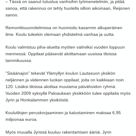
– Tässä on saanut tutustua vanhoihin työmenetelmiin, ja pitää
sanoa, että rakennus on tehty huolella silloin aikoinaan, Reijonen
sanoo.
Remonttisuunnitelmissa on huomioitu kasarmin alkuperäinen
ilme. Koulu tuleekin olemaan yhdistelmä vanhaa ja uutta.
Koulu valmistuu piha-aluetta myöten valmiiksi vuoden loppuun
mennessä. Oppilaat pääsevät aloittamaan uusissa tiloissa
tammikuussa.
”Sisäänajon” tekevät Ylämyllyn koulun Lautasuon yksikön
neljännen ja viidennen luokan oppilaat, joita on kaikkiaan noin
120. Lisäksi tiloissa aloittaa muutama päivähoidon ryhmä.
Vuoden 2009 syksyllä Paloaukean yksikköön tulee oppilaita myös
Jyrin ja Honkalammen yksiköistä.
Koulutilojen peruskorjaaminen ja kalustaminen maksaa 6,95
miljoonaa euroa.
Myös muualla Jyrissä kuuluu rakentamisen ääniä. Jyrin