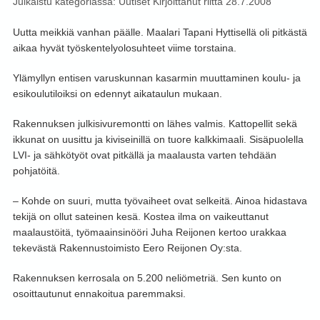
Julkaistu kategoriassa:
Uutiset
Kirjoittanut
riitta
28.7.2008
Uutta meikkiä vanhan päälle. Maalari Tapani Hyttisellä oli pitkästä
aikaa hyvät työskentelyolosuhteet viime torstaina.
Ylämyllyn entisen varuskunnan kasarmin muuttaminen koulu- ja
esikoulutiloiksi on edennyt aikataulun mukaan.
Rakennuksen julkisivuremontti on lähes valmis. Kattopellit sekä
ikkunat on uusittu ja kiviseinillä on tuore kalkkimaali. Sisäpuolella
LVI- ja sähkötyöt ovat pitkällä ja maalausta varten tehdään
pohjatöitä.
– Kohde on suuri, mutta työvaiheet ovat selkeitä. Ainoa hidastava
tekijä on ollut sateinen kesä. Kostea ilma on vaikeuttanut
maalaustöitä, työmaainsinööri Juha Reijonen kertoo urakkaa
tekevästä Rakennustoimisto Eero Reijonen Oy:sta.
Rakennuksen kerrosala on 5.200 neliömetriä. Sen kunto on
osoittautunut ennakoitua paremmaksi.