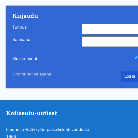
Kirjaudu
Tunnus
Salasana
Muista minut
Unohtunut salasana
Kotiseutu-uutiset
Liperin ja Rääkkylän paikallislehti vuodesta
1966.