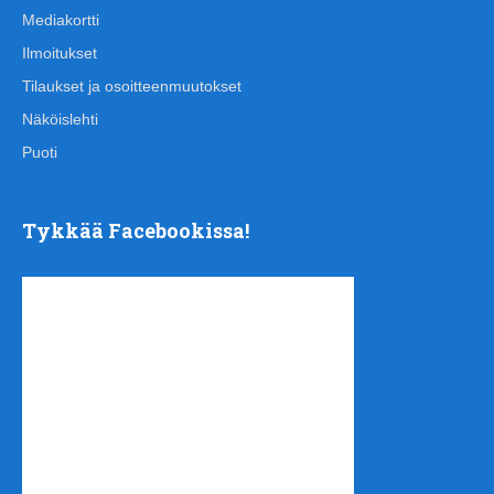
Mediakortti
Ilmoitukset
Tilaukset ja osoitteenmuutokset
Näköislehti
Puoti
Tykkää Facebookissa!