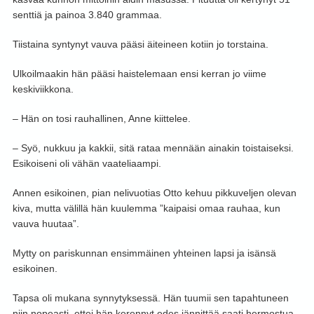
senttiä ja painoa 3.840 grammaa.
Tiistaina syntynyt vauva pääsi äiteineen kotiin jo torstaina.
Ulkoilmaakin hän pääsi haistelemaan ensi kerran jo viime
keskiviikkona.
– Hän on tosi rauhallinen, Anne kiittelee.
– Syö, nukkuu ja kakkii, sitä rataa mennään ainakin toistaiseksi.
Esikoiseni oli vähän vaateliaampi.
Annen esikoinen, pian nelivuotias Otto kehuu pikkuveljen olevan
kiva, mutta välillä hän kuulemma ”kaipaisi omaa rauhaa, kun
vauva huutaa”.
Mytty on pariskunnan ensimmäinen yhteinen lapsi ja isänsä
esikoinen.
Tapsa oli mukana synnytyksessä. Hän tuumii sen tapahtuneen
niin nopeasti, ettei hän kerennyt edes jännittää saati hermostua.