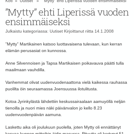
Koti
»
Uutiset
» ”Mytty” ehti Liperissä vuoden ensimmäiseksi
”Mytty” ehti Liperissä vuoden
ensimmäiseksi
Julkaistu kategoriassa:
Uutiset
Kirjoittanut
riitta
14.1.2008
”Mytty” Martikainen katsoo luottavaisena tulevaan, kun kerran
elämän perusasiat on kunnossa.
Anne Silvennoisen ja Tapsa Martikaisen poikavauva päätti tulla
maailmaan vauhdilla.
Vanhemmat olivat uudenvuodenaattona vielä kaikessa rauhassa
puolilta öin seuraamassa Joensuussa ilotulitusta.
Kotoa Jyrinkylästä lähdettiin keskussairaalaan aamuyöllä neljän
tienoilla ja nuori mies näki päivänvalon jo kello 8.23
uudenvuodenpäivän aamuna.
Laskettu aika oli joulukuun puolella, joten Mytty oli ennättänyt
kasvaa kunnon mittoihin äidin masussa. Pituutta oli kertynyt 51