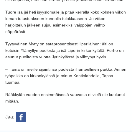
Tuore isä jäi heti isyyslomalle ja pitää kerralla koko kolmen viikon
loman tutustuakseen kunnolla tulokkaaseen. Jo viikon
harjoittelun jälkeen sujuu esimerkiksi vaippojen vaihto
näppärästi.
Tyytyväinen Mytty on sataprosenttisesti liperiläinen: äiti on
kotoisin Ylämyllyn puolesta ja isä Liperin kirkonkylältä. Perhe on
asunut puolitoista vuotta Jyrinkylässä ja viihtynyt hyvin.
– Tämä on meille sijaintinsa puolesta ihanteellinen paikka: Annen
työpaikka on kirkonkylässä ja minun Kontiolahdella, Tapsa
tuumaa.
Rääkkylän vuoden ensimmäisestä vauvasta ei vielä ole kuulunut
mitään.
Jaa: