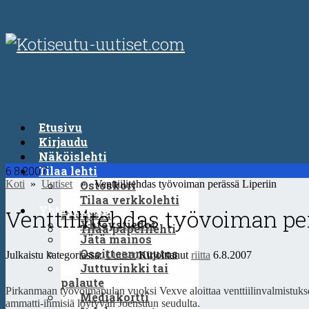
Etusivu
Kirjaudu
Näköislehti
6.8.2007
Tilaa lehti
Koti
»
Uutiset
» Venttiilitehdas työvoiman perässä Liperiin
Ostoskori
Tilaa verkkolehti
Yhteystiedot
Venttiilitehdas työvoiman pe
Puodista
Yhteystiedot
Tilaa paperilehti
Jätä mainos
Osoitteenmuutos
Julkaistu kategoriassa:
Uutiset
Kirjoittanut
riitta
6.8.2007
Juttuvinkki tai
palaute
Pirkanmaan työvoimapulan vuoksi Vexve aloittaa venttiilinvalmistuks
Mediakortti
ammatti-ihmisiä löytyvän Joensuun seudulta.