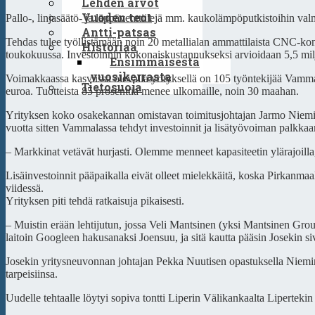
Lehden arvot
Vuoden teot
Pallo-, linjasäätö- ja läppäventtiilejä mm. kaukolämpöputkistoihin va
Antti-patsas
Tehdas tulee työllistämään noin 20 metallialan ammattilaista CNC-konei
Historiaa
toukokuussa. Investoinnin kokonaiskustannukseksi arvioidaan 5,5 mil
Ensimmäisestä
vuosikerrasta
Voimakkaassa kasvussa olevalla yrityksellä on 105 työntekijää Vammal
Tietosuoja
euroa. Tuotteista 85 prosenttia menee ulkomaille, noin 30 maahan.
Yrityksen koko osakekannan omistavan toimitusjohtajan Jarmo Niemis
vuotta sitten Vammalassa tehdyt investoinnit ja lisätyövoiman palkkaami
– Markkinat vetävät hurjasti. Olemme menneet kapasiteetin ylärajoilla,
Lisäinvestoinnit pääpaikalla eivät olleet mielekkäitä, koska Pirkanmaa
viidessä.
Yrityksen piti tehdä ratkaisuja pikaisesti.
– Muistin erään lehtijutun, jossa Veli Mantsinen (yksi Mantsinen Group
laitoin Googleen hakusanaksi Joensuu, ja sitä kautta pääsin Josekin s
Josekin yritysneuvonnan johtajan Pekka Nuutisen opastuksella Nieminen
tarpeisiinsa.
Uudelle tehtaalle löytyi sopiva tontti Liperin Välikankaalta Liperteki