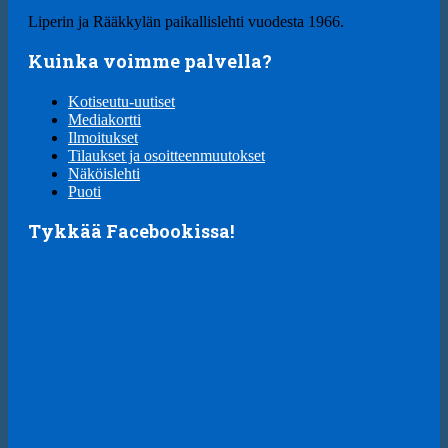
Liperin ja Rääkkylän paikallislehti vuodesta 1966.
Kuinka voimme palvella?
Kotiseutu-uutiset
Mediakortti
Ilmoitukset
Tilaukset ja osoitteenmuutokset
Näköislehti
Puoti
Tykkää Facebookissa!