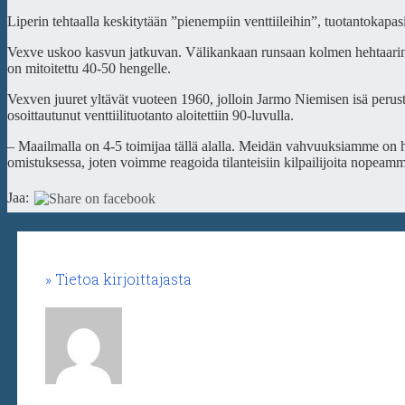
Liperin tehtaalla keskitytään ”pienempiin venttiileihin”, tuotantokapas
Vexve uskoo kasvun jatkuvan. Välikankaan runsaan kolmen hehtaarin tontil
on mitoitettu 40-50 hengelle.
Vexven juuret yltävät vuoteen 1960, jolloin Jarmo Niemisen isä perus
osoittautunut venttiilituotanto aloitettiin 90-luvulla.
– Maailmalla on 4-5 toimijaa tällä alalla. Meidän vahvuuksiamme on hy
omistuksessa, joten voimme reagoida tilanteisiin kilpailijoita nopeam
Jaa:
Tietoa kirjoittajasta