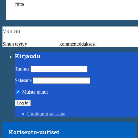
riitta
Vastaa
Sinun täytyy
kirjautua sisään
kommentoidaksesi.
Kirjaudu
Tunnus
Salasana
Muista minut
Unohtunut salasana
Kotiseutu-uutiset