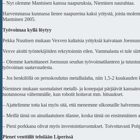
– Nyt olemme Mantsisen kanssa naapuruksia, Nieminen naurahtaa.
Harvemmassa kunnassa lienee naapureina kaksi yritystä, joista molemm
Mantsinen 2005.
Työvoimaa kyllä löytyy
Pekka Nuutisen mukaan Vexven kaltaisia yrityksiä kaivataan Joensuun
Vexve aloitti työntekijöiden rekrytoinnin eilen. Vammalasta ei tule si
– Olemme kartoittaneet Joensuun seudun työvoimatilanteen ja tutustune
työvoiman saatavuudesta.
– Jos henkilöllä on peruskoulutus metallialalta, niin 1,5-2 kuukauden 
Niemisen mukaan suomalaiset metalli- ja konepajat pärjäävät kansainväl
tuotannossa vähemmälle, kun robotit hoitavat mm. hitsaukset.
– Ajattelimme totta kai myös sitä, että menemme ulkomaille halvemm
– Meillä tämä on ainutlaatuinen tilanne, koska tämä on ensimmäinen
– Pieni porkkana olivat myös investointiavustukset. Toivottavasti Po
Pienet venttiilit tehdään Liperissä