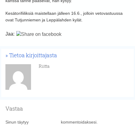
kanssa tänne pääsevät, hän kysyy.
Kesätorifiiliksiä maistellaan jälleen 16.6., jolloin vetovastuussa
ovat Tutjunniemen ja Leppälahden kylät.
Jaa:
Tietoa kirjoittajasta
Riitta
Vastaa
Sinun täytyy
kirjautua sisään
kommentoidaksesi.