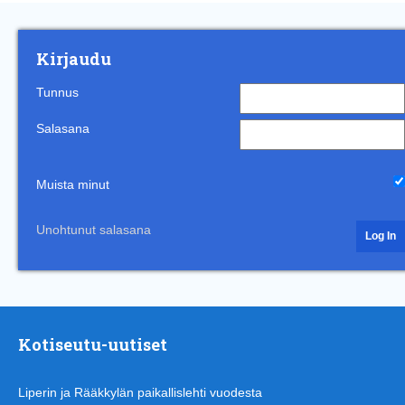
Kirjaudu
Tunnus
Salasana
Muista minut
Unohtunut salasana
Kotiseutu-uutiset
Liperin ja Rääkkylän paikallislehti vuodesta