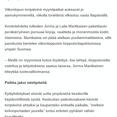
Viikonlopun toripäivinä myyntipaikat aukeavat jo
aamukymmeneltä, viikolla torielämä vilkastuu vasta iltapäivällä.
Kontiolahdelta tulleiden Jorma ja Laila Martikaisen pakettiauto
peräkärryineen pursuaa kirjoja, vaatteita ja monenmoista kodin
irtaimistoa. Martikaisia voi pitää alallaan puoliammattilaisina, sillä
pariskunta kiertelee viikonloppuisin kirpputoritapahtumissa
ympäri Suomea.
– Meillä on myynnissä kotoa löydettyä, itse tehtyä, kirpputoreilta
ostettua ja lahjoituksena saatua tavaraa, Jorma Martikainen
kiteyttää tuotevalikoimansa.
Paikka jakoi mielipiteitä
Kyläyhdistykset etsivät uutta ympäristöä kesätorille
käytännöllisistä syistä. Keskustan paikoitusalueet kävivät
toripäivinä ahtaiksi ja kaupanteko entisellä paikalla, ”melkein
kirkonportaiden juurella” tuntui eritoten pyhäisin vähän
kiusalliselta.