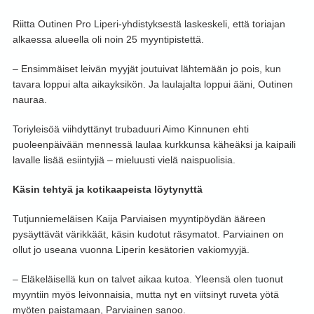
Riitta Outinen Pro Liperi-yhdistyksestä laskeskeli, että toriajan
alkaessa alueella oli noin 25 myyntipistettä.
– Ensimmäiset leivän myyjät joutuivat lähtemään jo pois, kun
tavara loppui alta aikayksikön. Ja laulajalta loppui ääni, Outinen
nauraa.
Toriyleisöä viihdyttänyt trubaduuri Aimo Kinnunen ehti
puoleenpäivään mennessä laulaa kurkkunsa käheäksi ja kaipaili
lavalle lisää esiintyjiä – mieluusti vielä naispuolisia.
Käsin tehtyä ja kotikaapeista löytynyttä
Tutjunniemeläisen Kaija Parviaisen myyntipöydän ääreen
pysäyttävät värikkäät, käsin kudotut räsymatot. Parviainen on
ollut jo useana vuonna Liperin kesätorien vakiomyyjä.
– Eläkeläisellä kun on talvet aikaa kutoa. Yleensä olen tuonut
myyntiin myös leivonnaisia, mutta nyt en viitsinyt ruveta yötä
myöten paistamaan, Parviainen sanoo.