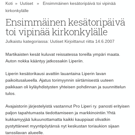
Koti
»
Uutiset
» Ensimmäinen kesätoripäivä toi vipinää
kirkonkylälle
Ensimmäinen kesätoripäivä
toi vipinää kirkonkylälle
Julkaistu kategoriassa:
Uutiset
Kirjoittanut
riitta
14.6.2007
Martikaisten kesät kuluvat reissatessa toreilla ympäri maata.
Auton nokka kääntyy jatkossakin Liperiin.
Liperin kesätorikausi avattiin lauantaina Liperin lavan
paikoitusalueella. Ajatus torimyynnin siirtämisestä uuteen
paikkaan oli kyläyhdistysten yhteisen pohdinnan ja suunnittelun
tulos.
Avajaistorin järjestelyistä vastannut Pro Liperi ry. panosti erityisen
paljon tapahtumasta tiedottamiseen ja markkinointiin.Yhtä
kukkamyyjää lukuunottamatta kaikki kauppiaat olivatkin
pystyttäneet myyntipöytänsä nyt keskustan toriaukion sijaan
tanssilavan alueelle.