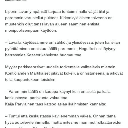
Liperin lavan ympäristö tarjoaa toritoiminnalle väljät tilat ja
paremmin varustellut puitteet. Kirkonkyläläisten toiveena on
muutenkin ollut tanssilavan alueen saaminen entistä
monipuolisempaan käyttöön.
– Lavalla käytössämme on sähköt ja yleisövessa, joten kahvilan
pyörittäminen onnistuu täällä paremmin, Heguliksi esittäytynyt
herrasmies Kesätorikahviosta huomauttaa.
Myyjät parkkeerasivat uudelle torikentälle vaihtelevin miettein.
Kontiolahden Martikaiset pitävät kokeilua onnistuneena ja aikovat
tulla kaupantekoon toistekin.
– Paremmin täällä on kauppa käynyt kuin entisellä paikalla
keskustassa, pariskunta vakuuttaa.
Kaija Parviainen taas katsoo asiaa ikäihmisten kannalta:
– Tuntui että keskustassa kävi enemmän väkeä. Onhan tämä
hyvä autoileville ihmisille, mutta mites ne mummot rollaattoreiden