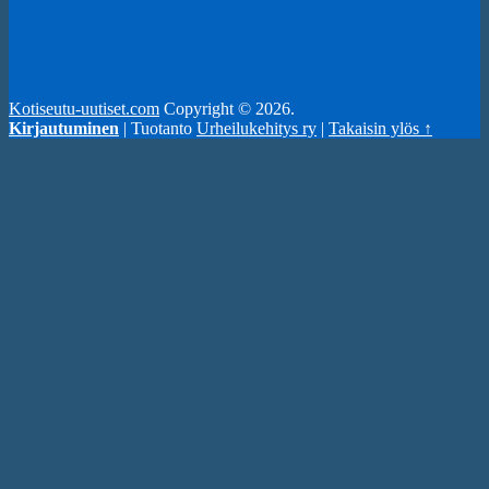
Kotiseutu-uutiset.com
Copyright © 2026.
Kirjautuminen
| Tuotanto
Urheilukehitys ry
|
Takaisin ylös ↑