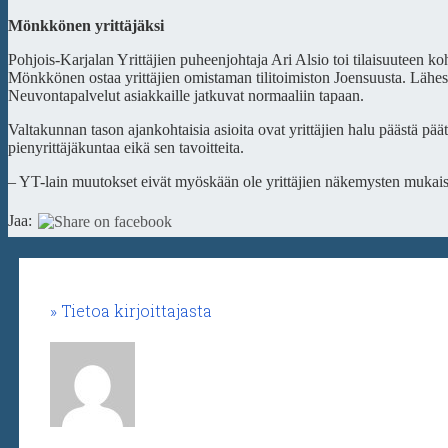
Mönkkönen yrittäjäksi
Pohjois-Karjalan Yrittäjien puheenjohtaja Ari Alsio toi tilaisuuteen ko
Mönkkönen ostaa yrittäjien omistaman tilitoimiston Joensuusta. Lähes 6
Neuvontapalvelut asiakkaille jatkuvat normaaliin tapaan.
Valtakunnan tason ajankohtaisia asioita ovat yrittäjien halu päästä pää
pienyrittäjäkuntaa eikä sen tavoitteita.
– YT-lain muutokset eivät myöskään ole yrittäjien näkemysten mukaisi
Jaa:
Tietoa kirjoittajasta