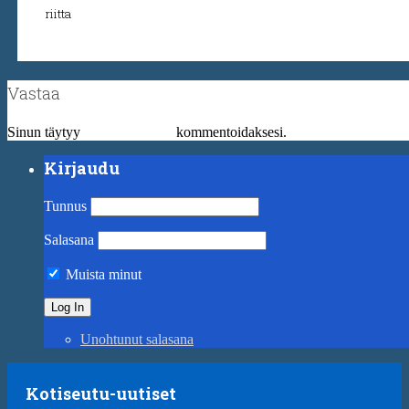
riitta
Vastaa
Sinun täytyy
kirjautua sisään
kommentoidaksesi.
Kirjaudu
Tunnus
Salasana
Muista minut
Unohtunut salasana
Kotiseutu-uutiset