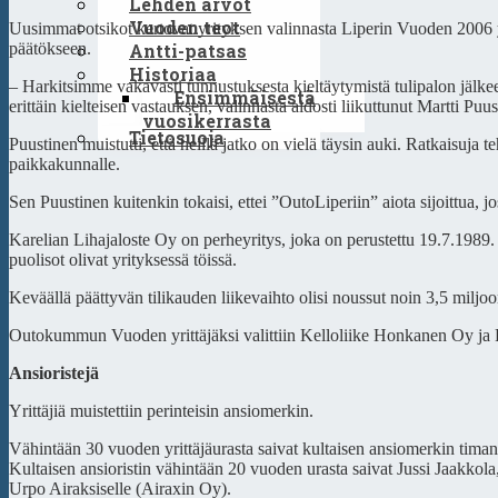
Lehden arvot
Vuoden teot
Uusimmat otsikot kertovat yrityksen valinnasta Liperin Vuoden 2006 yrit
Antti-patsas
päätökseen.
Historiaa
– Harkitsimme vakavasti tunnustuksesta kieltäytymistä tulipalon jälkeen
Ensimmäisestä
erittäin kielteisen vastauksen, valinnasta aidosti liikuttunut Martti Puu
vuosikerrasta
Tietosuoja
Puustinen muistutti, että heillä jatko on vielä täysin auki. Ratkaisuja
paikkakunnalle.
Sen Puustinen kuitenkin tokaisi, ettei ”OutoLiperiin” aiota sijoittua, jo
Karelian Lihajaloste Oy on perheyritys, joka on perustettu 19.7.198
puolisot olivat yrityksessä töissä.
Keväällä päättyvän tilikauden liikevaihto olisi noussut noin 3,5 miljo
Outokummun Vuoden yrittäjäksi valittiin Kelloliike Honkanen Oy ja P
Ansioristejä
Yrittäjiä muistettiin perinteisin ansiomerkin.
Vähintään 30 vuoden yrittäjäurasta saivat kultaisen ansiomerkin tima
Kultaisen ansioristin vähintään 20 vuoden urasta saivat Jussi Jaakko
Urpo Airaksiselle (Airaxin Oy).