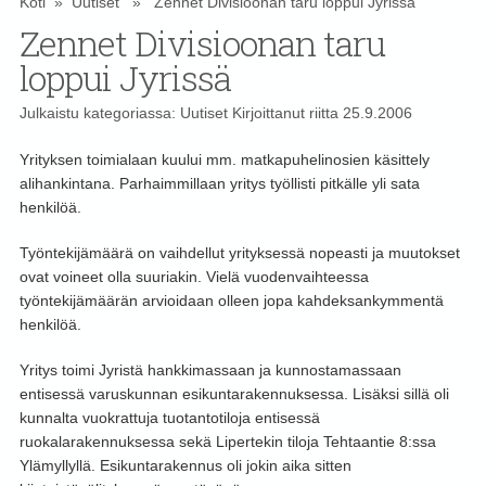
Koti
»
Uutiset
» Zennet Divisioonan taru loppui Jyrissä
Zennet Divisioonan taru
loppui Jyrissä
Julkaistu kategoriassa:
Uutiset
Kirjoittanut
riitta
25.9.2006
Yrityksen toimialaan kuului mm. matkapuhelinosien käsittely
alihankintana. Parhaimmillaan yritys työllisti pitkälle yli sata
henkilöä.
Työntekijämäärä on vaihdellut yrityksessä nopeasti ja muutokset
ovat voineet olla suuriakin. Vielä vuodenvaihteessa
työntekijämäärän arvioidaan olleen jopa kahdeksankymmentä
henkilöä.
Yritys toimi Jyristä hankkimassaan ja kunnostamassaan
entisessä varuskunnan esikuntarakennuksessa. Lisäksi sillä oli
kunnalta vuokrattuja tuotantotiloja entisessä
ruokalarakennuksessa sekä Lipertekin tiloja Tehtaantie 8:ssa
Ylämyllyllä. Esikuntarakennus oli jokin aika sitten