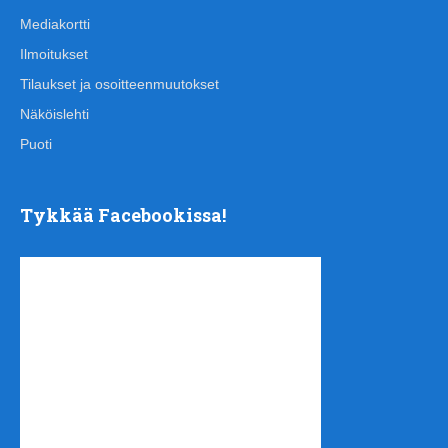
Mediakortti
Ilmoitukset
Tilaukset ja osoitteenmuutokset
Näköislehti
Puoti
Tykkää Facebookissa!