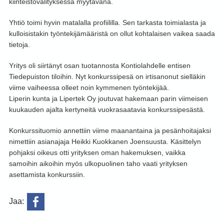
kiinteistövälityksessä myytävänä.
Yhtiö toimi hyvin matalalla profiililla. Sen tarkasta toimialasta ja
kulloisistakin työntekijämääristä on ollut kohtalaisen vaikea saada
tietoja.
Yritys oli siirtänyt osan tuotannosta Kontiolahdelle entisen
Tiedepuiston tiloihin. Nyt konkurssipesä on irtisanonut sielläkin
viime vaiheessa olleet noin kymmenen työntekijää.
Liperin kunta ja Lipertek Oy joutuvat hakemaan parin viimeisen
kuukauden ajalta kertyneitä vuokrasaatavia konkurssipesästä.
Konkurssituomio annettiin viime maanantaina ja pesänhoitajaksi
nimettiin asianajaja Heikki Kuokkanen Joensuusta. Käsittelyn
pohjaksi oikeus otti yrityksen oman hakemuksen, vaikka
samoihin aikoihin myös ulkopuolinen taho vaati yrityksen
asettamista konkurssiin.
Jaa: