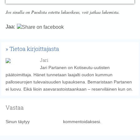
Jos sinulla on Puodista ostettu lukuoikeus, voit jatkaa lukemista.
Jaa:
Tietoa kirjoittajasta
Jari
Jari Partanen on Kotiseutu-uutisten
päätoimittaja. Hänet tunnetaan laajalti oudon kummun
palloseurojen tulevaisuuden lupauksena. Bemaristaan Partanen
ei luovu. Eikä liioin asevarastoistaankaan – reserviläinen kun on.
Vastaa
Sinun täytyy
kirjautua sisään
kommentoidaksesi.