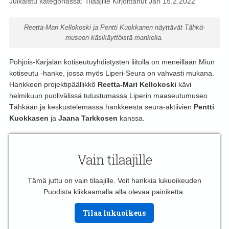
Julkaistu kategoriassa:
Tilaajille
Kirjoittanut
Jari
15.2.2022
Reetta-Mari Kellokoski ja Pentti Kuokkanen näyttävät Tähkä-
museon käsikäyttöistä mankelia.
Pohjois-Karjalan kotiseutuyhdistysten liitolla on meneillään Miun
kotiseutu -hanke, jossa myös Liperi-Seura on vahvasti mukana.
Hankkeen projektipäällikkö
Reetta-Mari Kellokoski
kävi
helmikuun puolivälissä tutustumassa Liperin maaseutumuseo
Tähkään ja keskustelemassa hankkeesta seura-aktiivien
Pentti
Kuokkasen
ja
Jaana Tarkkosen
kanssa.
Vain tilaajille
Tämä juttu on vain tilaajille. Voit hankkia lukuoikeuden
Puodista klikkaamalla alla olevaa painiketta.
Tilaa lukuoikeus