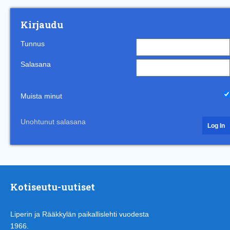
Kirjaudu
Tunnus
Salasana
Muista minut
Unohtunut salasana
Kotiseutu-uutiset
Liperin ja Rääkkylän paikallislehti vuodesta
1966.