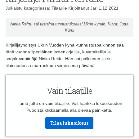
Julkaistu kategoriassa:
Tilaajille
Kirjoittanut
Jari
1.12.2021
Ninka Reittu sai tiistaina tunnustukseksi Ukrin kynän. Kuva: Jutta
Kurki
Kirjailijayhdistys Ukrin Vuoden kynä -tunnustuspalkinnon saa
tänä vuonna liperiläinen lastenkirjailija, kuvataiteilija ja
sarjakuvapiirtäjä Ninka Reittu. Hän sai palkinnon Ukrin
tilaisuudessa marraskuun viimeisenä päivänä.
Vain tilaajille
Tämä juttu on vain tilaajille. Voit hankkia lukuoikeuden
Puodista klikkaamalla alla olevaa painiketta.
Tilaa lukuoikeus