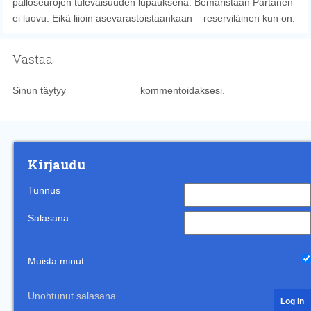
palloseurojen tulevaisuuden lupauksena. Bemaristaan Partanen
ei luovu. Eikä liioin asevarastoistaankaan – reserviläinen kun on.
Vastaa
Sinun täytyy
kirjautua sisään
kommentoidaksesi.
Kirjaudu
Tunnus
Salasana
Muista minut
Unohtunut salasana