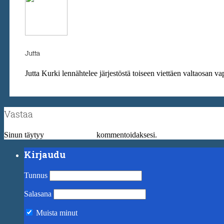
Jutta
Jutta Kurki lennähtelee järjestöstä toiseen viettäen valtaosan va
Vastaa
Sinun täytyy
kirjautua sisään
kommentoidaksesi.
Kirjaudu
Tunnus
Salasana
Muista minut