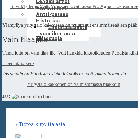
Lehden arvot
Suvi Myller ja Matti Vornanen ovat töissä Pro Agrian Joensuun seu
Vuoden teot
Antti-patsas
Historiaa
Ylämyllyn yritystalo kakkoseen on muuttanut ensimmäisenä sen pääkäy
Ensimmäisestä
vuosikerrasta
Vain tilaajille
Tietosuoja
Tämä juttu on vain tilaajille. Voit hankkia lukuoikeuden Puodista klikk
Tilaa lukuoikeus
Jos sinulla on Puodista ostettu lukuoikeus, voit jatkaa lukemista.
Yritystalo kakkonen on valmistumassa piakkoin
Jaa:
Tietoa kirjoittajasta