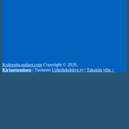
Kotiseutu-uutiset.com
Copyright © 2026.
Kirjautuminen
| Tuotanto
Urheilukehitys ry
|
Takaisin ylös ↑