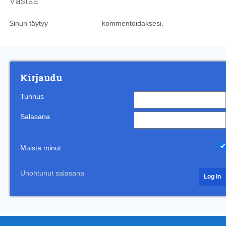
Vastaa
Sinun täytyy
kirjautua sisään
kommentoidaksesi.
Kirjaudu
Tunnus
Salasana
Muista minut
Unohtunut salasana