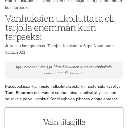
Koti
»
Tilaajille
» Vanhuksien ulkoiluttajia oli tarjolla enemmän
kuin tarpeeksi
Vanhuksien ulkoiluttajia oli
tarjolla enemmän kuin
tarpeeksi
Julkaistu kategoriassa:
Tilaajille
Kirjoittanut
Sirpa Naumanen
30.11.2021
Irja Lehtonen (vas.) ja Sirpa Heikkinen auttavat vanhuksia
nauttimaan ulkoilmasta.
Facebookissa ikäihmisten ulkoilutuksesta kiinnostuneita kysellyt
Tomi Pesonen
ei tarvinnut sunnuntaina iltapäivällä yksikseen
seisoksia palvelukeskus Konttilanhovin pihassa odottelemassa.
Vain tilaajille