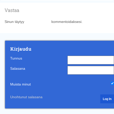
Vastaa
Sinun täytyy
kirjautua sisään
kommentoidaksesi.
Kirjaudu
Tunnus
Salasana
Muista minut
Unohtunut salasana