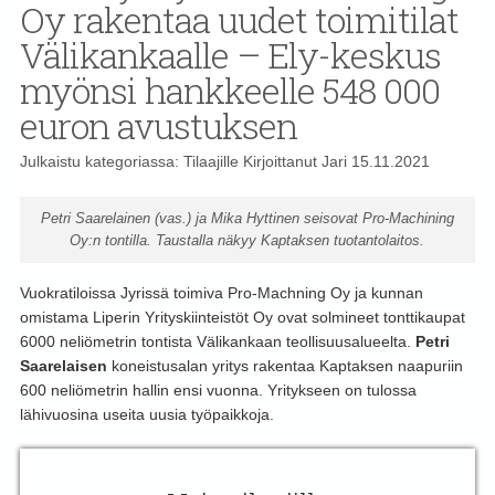
Oy rakentaa uudet toimitilat
Välikankaalle – Ely-keskus
myönsi hankkeelle 548 000
euron avustuksen
Julkaistu kategoriassa:
Tilaajille
Kirjoittanut
Jari
15.11.2021
Petri Saarelainen (vas.) ja Mika Hyttinen seisovat Pro-Machining
Oy:n tontilla. Taustalla näkyy Kaptaksen tuotantolaitos.
Vuokratiloissa Jyrissä toimiva Pro-Machning Oy ja kunnan
omistama Liperin Yrityskiinteistöt Oy ovat solmineet tonttikaupat
6000 neliömetrin tontista Välikankaan teollisuusalueelta.
Petri
Saarelaisen
koneistusalan yritys rakentaa Kaptaksen naapuriin
600 neliömetrin hallin ensi vuonna. Yritykseen on tulossa
lähivuosina useita uusia työpaikkoja.