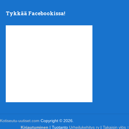
Tykkää Facebookissa!
Kotiseutu-uutiset.com
Copyright © 2026.
Kirjautuminen
| Tuotanto
Urheilukehitys ry
|
Takaisin ylös ↑