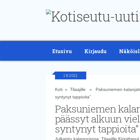
Etusivu
Kirjaudu
Näköisl
1.9.2021
Koti
»
Tilaajille
» Paksuniemen kalanjalost
syntynyt tappioita”
Paksuniemen kalanj
päässyt alkuun viel
syntynyt tappioita”
Julkaistu kategoriassa:
Tilaajille
Kirjoittanu