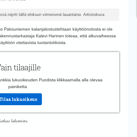
ä näytti tältä elokuun viimeisenä lauantaina. Arkistokuva.
s Paksuniemen kalanjalostustehtaan käyttöönotosta ei ole
kennustarkastaja Kalevi Harinen toteaa, että alkuvaiheessa
äyttöön otettavista tuotantotiloista.
ain tilaajille
 hankkia lukuoikeuden Puodista klikkaamalla alla olevaa
painiketta.
Tilaa lukuoikeus
jatkaa lukemista.