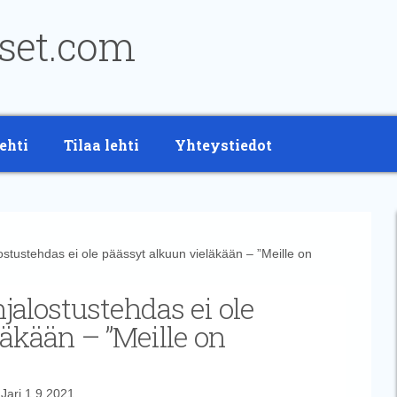
ehti
Tilaa lehti
Yhteystiedot
ustehdas ei ole päässyt alkuun vieläkään – ”Meille on
alostustehdas ei ole
äkään – ”Meille on
t
Jari
1.9.2021