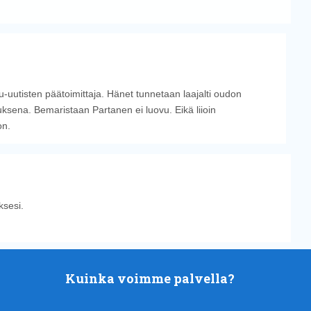
u-uutisten päätoimittaja. Hänet tunnetaan laajalti oudon
sena. Bemaristaan Partanen ei luovu. Eikä liioin
on.
sesi.
Kuinka voimme palvella?