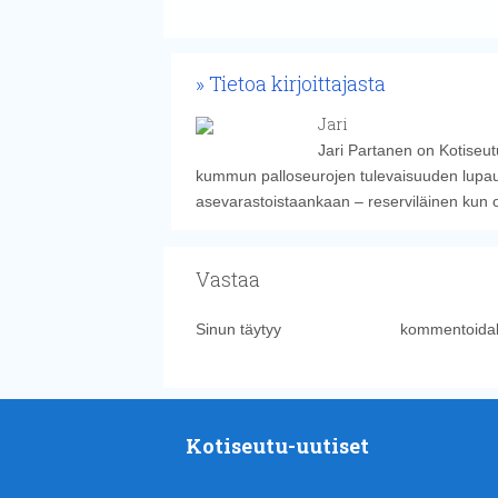
Tietoa kirjoittajasta
Jari
Jari Partanen on Kotiseut
kummun palloseurojen tulevaisuuden lupauk
asevarastoistaankaan – reserviläinen kun 
Vastaa
Sinun täytyy
kirjautua sisään
kommentoidak
Kotiseutu-uutiset