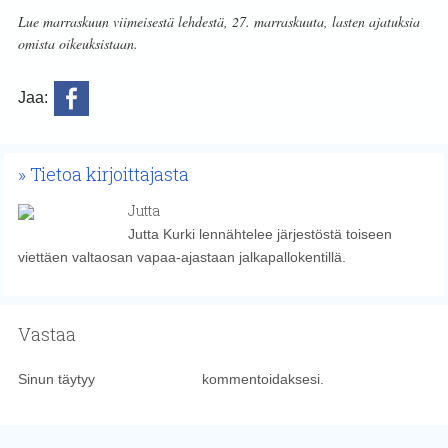
Lue marraskuun viimeisestä lehdestä, 27. marraskuuta, lasten ajatuksia
omista oikeuksistaan.
Jaa:
Tietoa kirjoittajasta
Jutta
Jutta Kurki lennähtelee järjestöstä toiseen
viettäen valtaosan vapaa-ajastaan jalkapallokentillä.
Vastaa
Sinun täytyy
kirjautua sisään
kommentoidaksesi.