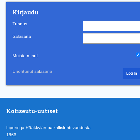
Kirjaudu
Tunnus
Salasana
Muista minut
Unohtunut salasana
Kotiseutu-uutiset
Liperin ja Rääkkylän paikallislehti vuodesta
1966.