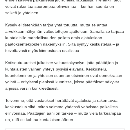
ennen kaikkea paikallisesti juurtuneita ratkaisuja. Pienetkin teot
voivat rakentaa suurempaa elinvoimaa – kunhan suunta on
selkeä ja yhteinen.
Kysely ei tietenkään tarjoa yhtä totuutta, mutta se antaa
arvokkaan näkymän valtuutettujen ajatteluun. Samalla se tarjoaa
kuntalaisille mahdollisuuden peilata omia ajatuksiaan
päätöksentekijöiden näkemyksiin. Siitä syntyy keskustelua – ja
toivottavasti myös kiinnostusta osallistua.
Kotiseutu-uutiset julkaisee valtuustokyselyn, jotta päättäjien ja
kuntalaisten välinen yhteys pysyisi elävänä. Keskustelu,
kuunteleminen ja yhteisen suunnan etsiminen ovat demokratian
ydintä – erityisesti pienissä kunnissa, joissa päätökset näkyvät
arjessa varsin konkreettisesti.
Toivomme, että vastaukset herättävät ajatuksia ja rakentavaa
keskustelua siitä, miten voimme yhdessä vahvistaa paikallista
elinvoimaa. Päättäjien ääni on tärkeä – mutta vielä tärkeämpää
on, että se kohtaa kuntalaisen äänen.