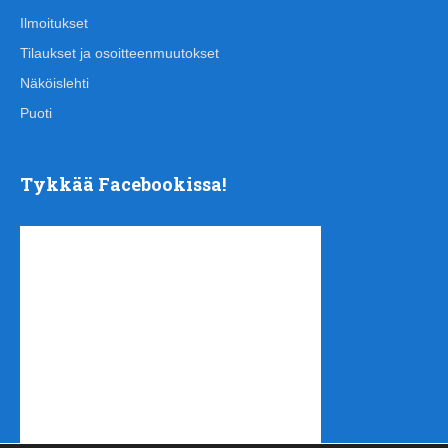
Ilmoitukset
Tilaukset ja osoitteenmuutokset
Näköislehti
Puoti
Tykkää Facebookissa!