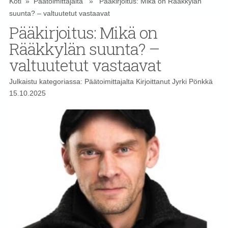
Koti
»
Päätoimittajalta
» Pääkirjoitus: Mikä on Rääkkylän
suunta? – valtuutetut vastaavat
Pääkirjoitus: Mikä on
Rääkkylän suunta? –
valtuutetut vastaavat
Julkaistu kategoriassa:
Päätoimittajalta
Kirjoittanut
Jyrki Pönkkä
15.10.2025