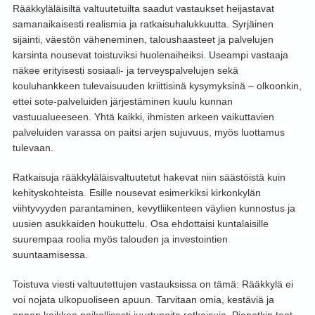
Rääkkyläläisiltä valtuutetuilta saadut vastaukset heijastavat
samanaikaisesti realismia ja ratkaisuhalukkuutta. Syrjäinen
sijainti, väestön väheneminen, taloushaasteet ja palvelujen
karsinta nousevat toistuviksi huolenaiheiksi. Useampi vastaaja
näkee erityisesti sosiaali- ja terveyspalvelujen sekä
kouluhankkeen tulevaisuuden kriittisinä kysymyksinä – olkoonkin,
ettei sote-palveluiden järjestäminen kuulu kunnan
vastuualueeseen. Yhtä kaikki, ihmisten arkeen vaikuttavien
palveluiden varassa on paitsi arjen sujuvuus, myös luottamus
tulevaan.
Ratkaisuja rääkkyläläisvaltuutetut hakevat niin säästöistä kuin
kehityskohteista. Esille nousevat esimerkiksi kirkonkylän
viihtyvyyden parantaminen, kevytliikenteen väylien kunnostus ja
uusien asukkaiden houkuttelu. Osa ehdottaisi kuntalaisille
suurempaa roolia myös talouden ja investointien
suuntaamisessa.
Toistuva viesti valtuutettujen vastauksissa on tämä: Rääkkylä ei
voi nojata ulkopuoliseen apuun. Tarvitaan omia, kestäviä ja