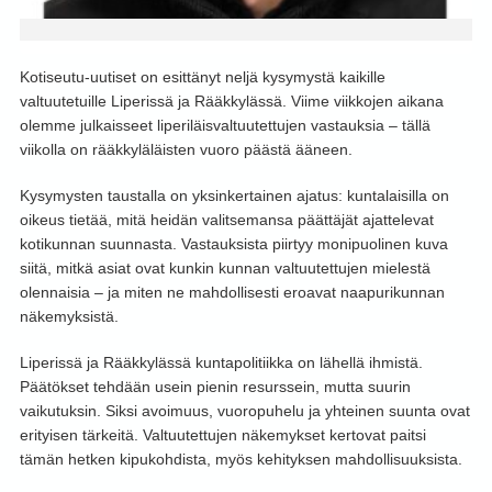
Kotiseutu-uutiset on esittänyt neljä kysymystä kaikille
valtuutetuille Liperissä ja Rääkkylässä. Viime viikkojen aikana
olemme julkaisseet liperiläisvaltuutettujen vastauksia – tällä
viikolla on rääkkyläläisten vuoro päästä ääneen.
Kysymysten taustalla on yksinkertainen ajatus: kuntalaisilla on
oikeus tietää, mitä heidän valitsemansa päättäjät ajattelevat
kotikunnan suunnasta. Vastauksista piirtyy monipuolinen kuva
siitä, mitkä asiat ovat kunkin kunnan valtuutettujen mielestä
olennaisia – ja miten ne mahdollisesti eroavat naapurikunnan
näkemyksistä.
Liperissä ja Rääkkylässä kuntapolitiikka on lähellä ihmistä.
Päätökset tehdään usein pienin resurssein, mutta suurin
vaikutuksin. Siksi avoimuus, vuoropuhelu ja yhteinen suunta ovat
erityisen tärkeitä. Valtuutettujen näkemykset kertovat paitsi
tämän hetken kipukohdista, myös kehityksen mahdollisuuksista.