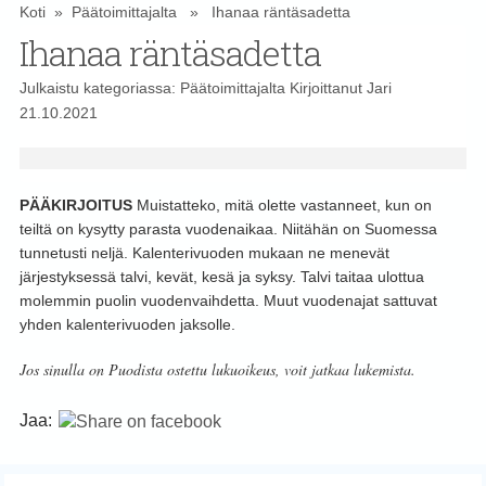
Koti
»
Päätoimittajalta
» Ihanaa räntäsadetta
Ihanaa räntäsadetta
Julkaistu kategoriassa:
Päätoimittajalta
Kirjoittanut
Jari
21.10.2021
PÄÄKIRJOITUS
Muistatteko, mitä olette vastanneet, kun on
teiltä on kysytty parasta vuodenaikaa. Niitähän on Suomessa
tunnetusti neljä. Kalenterivuoden mukaan ne menevät
järjestyksessä talvi, kevät, kesä ja syksy. Talvi taitaa ulottua
molemmin puolin vuodenvaihdetta. Muut vuodenajat sattuvat
yhden kalenterivuoden jaksolle.
Jos sinulla on Puodista ostettu lukuoikeus, voit jatkaa lukemista.
Jaa: