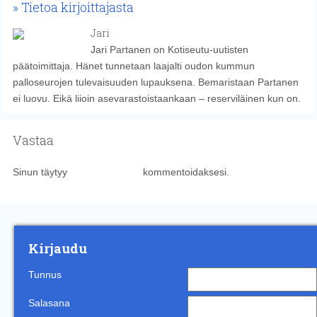
Tietoa kirjoittajasta
Jari
Jari Partanen on Kotiseutu-uutisten
päätoimittaja. Hänet tunnetaan laajalti oudon kummun
palloseurojen tulevaisuuden lupauksena. Bemaristaan Partanen
ei luovu. Eikä liioin asevarastoistaankaan – reserviläinen kun on.
Vastaa
Sinun täytyy
kirjautua sisään
kommentoidaksesi.
Kirjaudu
Tunnus
Salasana