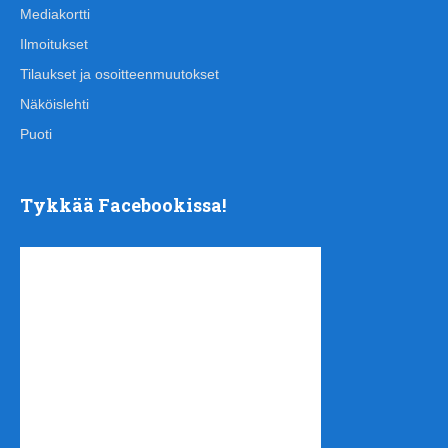
Mediakortti
Ilmoitukset
Tilaukset ja osoitteenmuutokset
Näköislehti
Puoti
Tykkää Facebookissa!