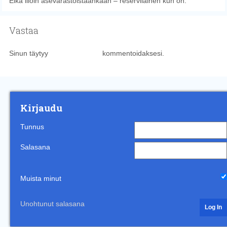
Eikä liioin asevarastoistaankaan – reserviläinen kun on.
Vastaa
Sinun täytyy
kirjautua sisään
kommentoidaksesi.
Kirjaudu
Tunnus
Salasana
Muista minut
Unohtunut salasana