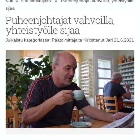
Koti
»
Päätoimittajalta
» Puheenjohtajat vahvoilla, yhteistyölle
sijaa
Puheenjohtajat vahvoilla,
yhteistyölle sijaa
Julkaistu kategoriassa:
Päätoimittajalta
Kirjoittanut
Jari
21.6.2021