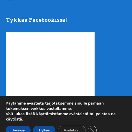
Tykkää Facebookissa!
Käytämme evästeitä tarjotaksemme sinulle parhaan
kokemuksen verkkosivustollamme.
Voit lukea lisää käyttämistämme evästeistä tai poistaa ne
käytöstä.
Sulje evästebanneri
Kotiseutu-uutiset.com
Copyright © 2026.
Hyväksy
Hylkää
Asetukset