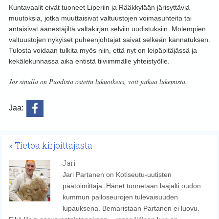
Kuntavaalit eivät tuoneet Liperiin ja Rääkkylään järisyttäviä
muutoksia, jotka muuttaisivat valtuustojen voimasuhteita tai
antaisivat äänestäjiltä valtakirjan selviin uudistuksiin. Molempien
valtuustojen nykyiset puheenjohtajat saivat selkeän kannatuksen.
Tulosta voidaan tulkita myös niin, että nyt on leipäpitäjässä ja
kekälekunnassa aika entistä tiiviimmälle yhteistyölle.
Jos sinulla on Puodista ostettu lukuoikeus, voit jatkaa lukemista.
Jaa:
Tietoa kirjoittajasta
Jari
Jari Partanen on Kotiseutu-uutisten
päätoimittaja. Hänet tunnetaan laajalti oudon
kummun palloseurojen tulevaisuuden
lupauksena. Bemaristaan Partanen ei luovu.