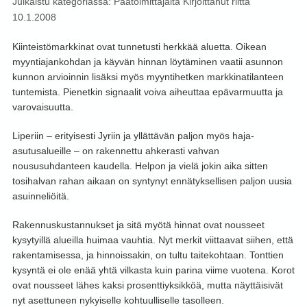
Julkaistu kategoriassa:
Päätoimittajalta
Kirjoittanut
riitta
10.1.2008
Kiinteistömarkkinat ovat tunnetusti herkkää aluetta. Oikean
myyntiajankohdan ja käyvän hinnan löytäminen vaatii asunnon
kunnon arvioinnin lisäksi myös myyntihetken markkinatilanteen
tuntemista. Pienetkin signaalit voiva aiheuttaa epävarmuutta ja
varovaisuutta.
Liperiin – erityisesti Jyriin ja yllättävän paljon myös haja-
asutusalueille – on rakennettu ahkerasti vahvan
noususuhdanteen kaudella. Helpon ja vielä jokin aika sitten
tosihalvan rahan aikaan on syntynyt ennätyksellisen paljon uusia
asuinneliöitä.
Rakennuskustannukset ja sitä myötä hinnat ovat nousseet
kysytyillä alueilla huimaa vauhtia. Nyt merkit viittaavat siihen, että
rakentamisessa, ja hinnoissakin, on tultu taitekohtaan. Tonttien
kysyntä ei ole enää yhtä vilkasta kuin parina viime vuotena. Korot
ovat nousseet lähes kaksi prosenttiyksikköä, mutta näyttäisivät
nyt asettuneen nykyiselle kohtuulliselle tasolleen.