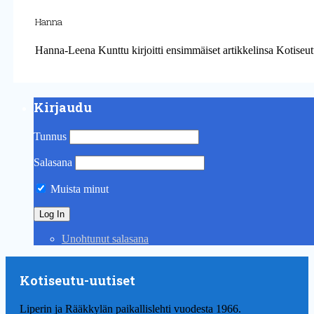
Hanna
Hanna-Leena Kunttu kirjoitti ensimmäiset artikkelinsa Kotiseut
Kirjaudu
Tunnus
Salasana
Muista minut
Unohtunut salasana
Kotiseutu-uutiset
Liperin ja Rääkkylän paikallislehti vuodesta 1966.