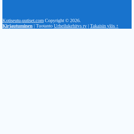
Kotiseutu-uutiset.com
Copyright © 2026.
Kirjautuminen
| Tuotanto
Urheilukehitys ry
|
Takaisin ylös ↑