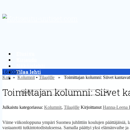
Etusivu
Kirjaudu
Näköislehti
1.6.2026
Tilaa lehti
Koti
»
Yhteystiedot
Kolumnit
•
Tilaajille
» Toimittajan kolumni: Siivet kantavat v
Toimittajan kolumni: Siivet ka
Julkaistu kategoriassa:
Kolumnit
,
Tilaajille
Kirjoittanut
Hanna-Leena 
Viime viikonloppuna ympäri Suomea juhlittiin koulujen päättäjäisiä, la
vastaanotti tutkintotodistuksensa. Samalla päättyi yksi elämänvaihe ja 