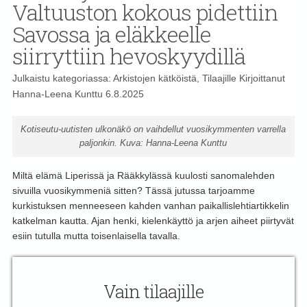
Valtuuston kokous pidettiin
Savossa ja eläkkeelle
siirryttiin hevoskyydillä
Julkaistu kategoriassa:
Arkistojen kätköistä
,
Tilaajille
Kirjoittanut
Hanna-Leena Kunttu
6.8.2025
Kotiseutu-uutisten ulkonäkö on vaihdellut vuosikymmenten varrella
paljonkin. Kuva: Hanna-Leena Kunttu
Miltä elämä Liperissä ja Rääkkylässä kuulosti sanomalehden
sivuilla vuosikymmeniä sitten? Tässä jutussa tarjoamme
kurkistuksen menneeseen kahden vanhan paikallislehtiartikkelin
katkelman kautta. Ajan henki, kielenkäyttö ja arjen aiheet piirtyvät
esiin tutulla mutta toisenlaisella tavalla.
Vain tilaajille