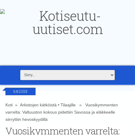
6.8.2025
Koti
»
Arkistojen kätköistä
•
Tilaajille
» Vuosikymmenten
varrelta: Valtuuston kokous pidettiin Savossa ja eläkkeelle
siirryttiin hevoskyydillä
Vuosikymmenten varrelta: