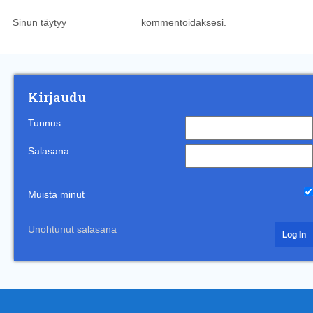
Sinun täytyy
kirjautua sisään
kommentoidaksesi.
Kirjaudu
Tunnus
Salasana
Muista minut
Unohtunut salasana