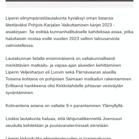
Liperin elinympäristölautakunta hyväksyi oman listansa
liitettäväksi Pohjois-Karjalan Vaikuttamisen kärjet 2023 -
asiakirjaan. Se esittää kunnanhallitukselle kahdeksaa asiaa, jotka
haluttaisiin nostaa esille vuoden 2023 valtion talousarviota
valmistellessa.
Lautakunnan listalla ensimmäisenä on valtakunnallisesti
merkittävien matkailu- ja vapaa-ajan alueiden kehittäminen
Liperin Veljesharjun eli Luovin sekä Pärnävaaran alueilla.
Toisena kohtana on pohjoisen Saimaan matkailun rakentaminen.
Erillisenä hankkeena olisi Kirkkolahdelle johtavan vesiväylän
syväntäminen.
Kolmantena asiana on valtatie 9:n parantaminen Ylämyllyllä.
Lisäksi lautakunta haluaa, että lähijunaliikennettä Joensuun
seudulla kehitetään ja puutavaraterminaali siirretään.
Liperin kirkonkylän elinvoimaisuuden ja taajamakuvan