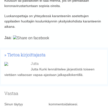
Kouluun tai päiväkotiin ei saa mennä, jos on pieniäkään
koronavirustartuntaan sopivia oireita.
Luokanopettaja on yhteydessä karanteeniin asetettujen
oppilaiden huoltajiin koulunkäynnin yksityiskohdista karanteenin
aikana.
Jaa:
Tietoa kirjoittajasta
Jutta
Jutta Kurki lennähtelee järjestöstä toiseen
viettäen valtaosan vapaa-ajastaan jalkapallokentillä.
Vastaa
Sinun täytyy
kirjautua sisään
kommentoidaksesi.