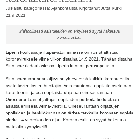
Julkaistu kategoriassa:
Ajankohtaista
Kirjoittanut
Jutta Kurki
21.9.2021
Mahdollisesti altistuneiden on erityisesti syytä hakeutua
koronatestiin.
Liperin koulussa ja iltapäivätoiminnassa on voinut altistua
koronavirukselle viime viikon tiistaina 14.9.2021. Tänään tiistaina
Siun sote tiedotti asiassa Liperin kunnan perusopetusta.
Siun soten tartunnanjäljitys on yhteydessä kaikkiin karanteeniin
asetettavien lasten huoltajiin. Vain muutamia oppilaita asetetaan
karanteeniin ja osa oppilaista ohjataan oireseurantaan.
Oireseurantaan ohjattujen oppilaiden perheitä tiedotetaan
asiasta erillisellä wilma-viestillä. Oireseurantaan ohjattujen
oppilaiden ja henkilökunnan on tärkeä tarkkailla koronaan sopivia
oireita 14 vuorokauden ajan. Koronatestiin on syytä hakeutua
matalalla kynnyksellä.