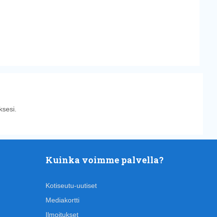
sesi.
Kuinka voimme palvella?
Kotiseutu-uutiset
Mediakortti
Ilmoitukset