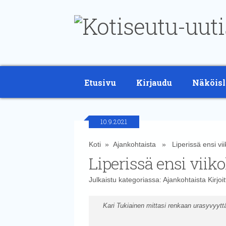
Etusivu
Kirjaudu
Näköisl
10.9.2021
Koti
»
Ajankohtaista
» Liperissä ensi viik
Liperissä ensi viiko
Julkaistu kategoriassa:
Ajankohtaista
Kirjoi
Kari Tukiainen mittasi renkaan urasyvyytt