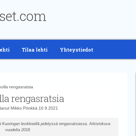
ehti
Tilaa lehti
Yhteystiedot
olla rengasratsia
lla rengasratsia
ttanut
Mikko Pönkkä
10.9.2021
ä Kuoringan levikkeellä pidetyssä rengasratsiassa. Arkistokuva
vuodelta 2018.