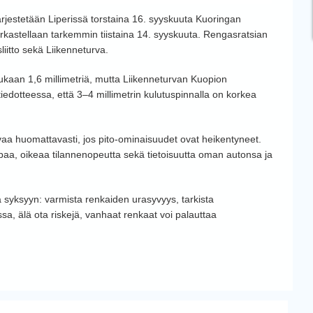
järjestetään Liperissä torstaina 16. syyskuuta Kuoringan
rkastellaan tarkemmin tiistaina 14. syyskuuta. Rengasratsian
liitto sekä Liikenneturva.
ukaan 1,6 millimetriä, mutta Liikenneturvan Kuopion
iedotteessa, että 3–4 millimetrin kulutuspinnalla on korkea
asvaa huomattavasti, jos pito-ominaisuudet ovat heikentyneet.
apaa, oikeaa tilannenopeutta sekä tietoisuutta oman autonsa ja
 syksyyn: varmista renkaiden urasyvyys, tarkista
, älä ota riskejä, vanhaat renkaat voi palauttaa