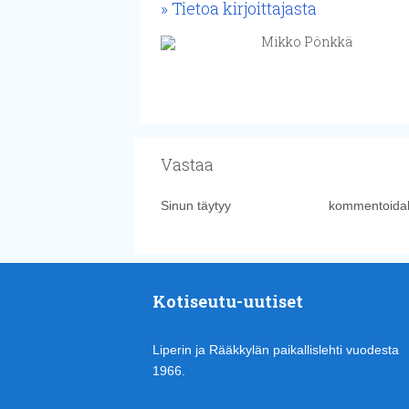
Tietoa kirjoittajasta
Mikko Pönkkä
Vastaa
Sinun täytyy
kirjautua sisään
kommentoidak
Kotiseutu-uutiset
Liperin ja Rääkkylän paikallislehti vuodesta
1966.