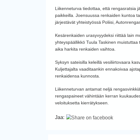
Liikenneturva tiedottaa, että rengasratsia 
paikkeilla. Joensuussa renkaiden kuntoa ta
järjestävät yhteistyössä Poliisi, Autonrengas
Kesärenkaiden urasyvyydeksi riittää lain m
yhteyspäällikkö Tuula Taskinen muistuttaa t
aika harkita renkaiden vaihtoa.
Syksyn sateisilla keleillä vesiliirtovaara k
Kuljettajalta vaaditaankin ennakoivaa ajot
renkaidensa kunnosta.
Liikenneturvan antamat neljä rengasvinkkiä
rengaspaineet vähintään kerran kuukaudessa
veloituksetta kierrätykseen.
Jaa: