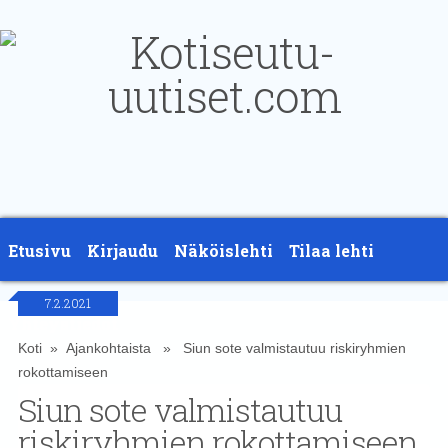
Etusivu
Kirjaudu
Näköislehti
Tilaa lehti
7.2.2021
Yhteystiedot
Koti
»
Ajankohtaista
» Siun sote valmistautuu riskiryhmien
rokottamiseen
Siun sote valmistautuu
riskiryhmien rokottamiseen