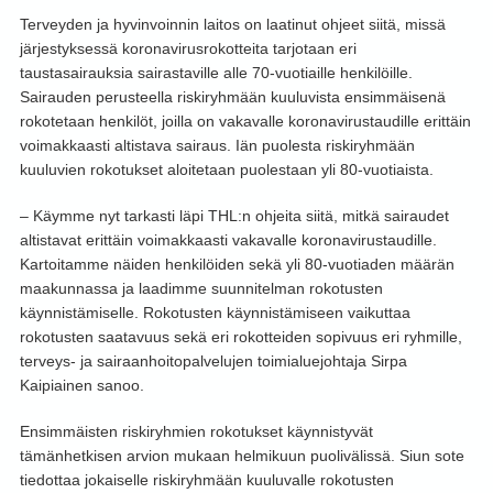
Terveyden ja hyvinvoinnin laitos on laatinut ohjeet siitä, missä
järjestyksessä koronavirusrokotteita tarjotaan eri
taustasairauksia sairastaville alle 70-vuotiaille henkilöille.
Sairauden perusteella riskiryhmään kuuluvista ensimmäisenä
rokotetaan henkilöt, joilla on vakavalle koronavirustaudille erittäin
voimakkaasti altistava sairaus. Iän puolesta riskiryhmään
kuuluvien rokotukset aloitetaan puolestaan yli 80-vuotiaista.
– Käymme nyt tarkasti läpi THL:n ohjeita siitä, mitkä sairaudet
altistavat erittäin voimakkaasti vakavalle koronavirustaudille.
Kartoitamme näiden henkilöiden sekä yli 80-vuotiaden määrän
maakunnassa ja laadimme suunnitelman rokotusten
käynnistämiselle. Rokotusten käynnistämiseen vaikuttaa
rokotusten saatavuus sekä eri rokotteiden sopivuus eri ryhmille,
terveys- ja sairaanhoitopalvelujen toimialuejohtaja Sirpa
Kaipiainen sanoo.
Ensimmäisten riskiryhmien rokotukset käynnistyvät
tämänhetkisen arvion mukaan helmikuun puolivälissä. Siun sote
tiedottaa jokaiselle riskiryhmään kuuluvalle rokotusten