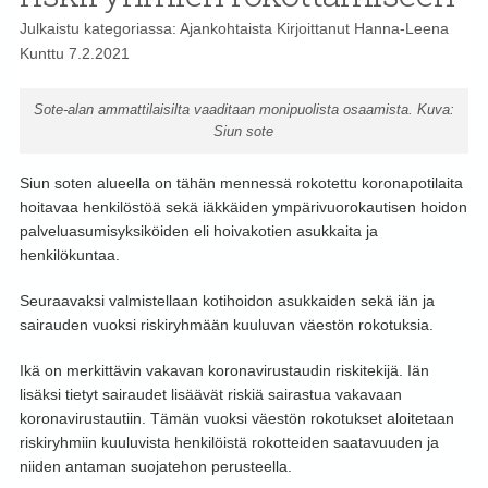
Julkaistu kategoriassa:
Ajankohtaista
Kirjoittanut
Hanna-Leena
Kunttu
7.2.2021
Sote-alan ammattilaisilta vaaditaan monipuolista osaamista. Kuva:
Siun sote
Siun soten alueella on tähän mennessä rokotettu koronapotilaita
hoitavaa henkilöstöä sekä iäkkäiden ympärivuorokautisen hoidon
palveluasumisyksiköiden eli hoivakotien asukkaita ja
henkilökuntaa.
Seuraavaksi valmistellaan kotihoidon asukkaiden sekä iän ja
sairauden vuoksi riskiryhmään kuuluvan väestön rokotuksia.
Ikä on merkittävin vakavan koronavirustaudin riskitekijä. Iän
lisäksi tietyt sairaudet lisäävät riskiä sairastua vakavaan
koronavirustautiin. Tämän vuoksi väestön rokotukset aloitetaan
riskiryhmiin kuuluvista henkilöistä rokotteiden saatavuuden ja
niiden antaman suojatehon perusteella.