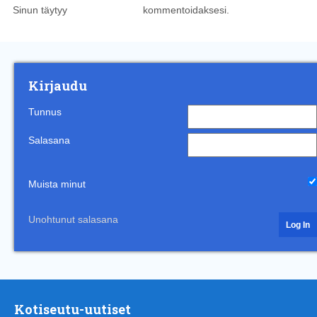
Sinun täytyy
kirjautua sisään
kommentoidaksesi.
Kirjaudu
Tunnus
Salasana
Muista minut
Unohtunut salasana
Kotiseutu-uutiset