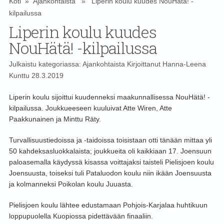
Koti
»
Ajankohtaista
» Liperin koulu kuudes NouHätä! -
kilpailussa
Liperin koulu kuudes
NouHätä! -kilpailussa
Julkaistu kategoriassa:
Ajankohtaista
Kirjoittanut
Hanna-Leena
Kunttu
28.3.2019
Liperin koulu sijoittui kuudenneksi maakunnallisessa NouHätä! -
kilpailussa. Joukkueeseen kuuluivat Atte Wiren, Atte
Paakkunainen ja Minttu Räty.
Turvallisuustiedoissa ja -taidoissa toisistaan otti tänään mittaa yli
50 kahdeksasluokkalaista; joukkueita oli kaikkiaan 17. Joensuun
paloasemalla käydyssä kisassa voittajaksi taisteli Pielisjoen koulu
Joensuusta, toiseksi tuli Pataluodon koulu niin ikään Joensuusta
ja kolmanneksi Poikolan koulu Juuasta.
Pielisjoen koulu lähtee edustamaan Pohjois-Karjalaa huhtikuun
loppupuolella Kuopiossa pidettävään finaaliin.