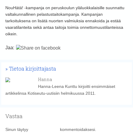
NouHätä! -kampanja on peruskoulun yläluokkalaisille suunnattu
valtakunnallinen pelastustaitokampanja. Kampanjan
tarkoituksena on lisätä nuorten valmiuksia ennakoida ja estää
vaaratilanteita sekä antaa taitoja toimia onnettomuustilanteissa
oikein.
Jaa:
Tietoa kirjoittajasta
Hanna
Hanna-Leena Kunttu kirjoitti ensimmäiset
artikkelinsa Kotiseutu-uutisiin helmikuussa 2011.
Vastaa
Sinun täytyy
kirjautua sisään
kommentoidaksesi.