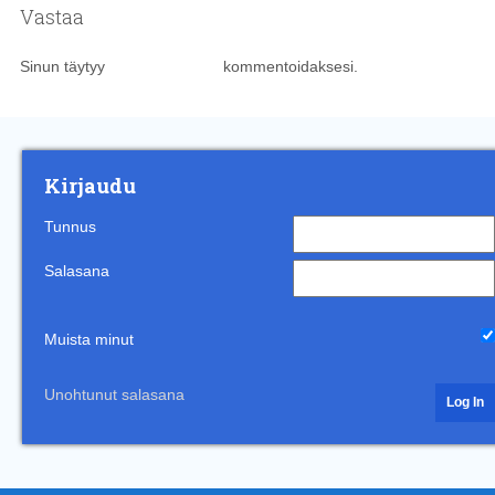
Vastaa
Sinun täytyy
kirjautua sisään
kommentoidaksesi.
Kirjaudu
Tunnus
Salasana
Muista minut
Unohtunut salasana