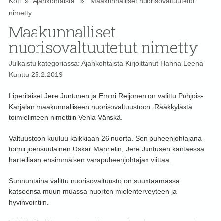
Koti
»
Ajankohtaista
» Maakunnalliset nuorisovaltuutetut
nimetty
Maakunnalliset
nuorisovaltuutetut nimetty
Julkaistu kategoriassa:
Ajankohtaista
Kirjoittanut
Hanna-Leena
Kunttu
25.2.2019
Liperiläiset Jere Juntunen ja Emmi Reijonen on valittu Pohjois-
Karjalan maakunnalliseen nuorisovaltuustoon. Rääkkylästä
toimielimeen nimettiin Venla Vänskä.
Valtuustoon kuuluu kaikkiaan 26 nuorta. Sen puheenjohtajana
toimii joensuulainen Oskar Mannelin, Jere Juntusen kantaessa
harteillaan ensimmäisen varapuheenjohtajan viittaa.
Sunnuntaina valittu nuorisovaltuusto on suuntaamassa
katseensa muun muassa nuorten mielenterveyteen ja
hyvinvointiin.