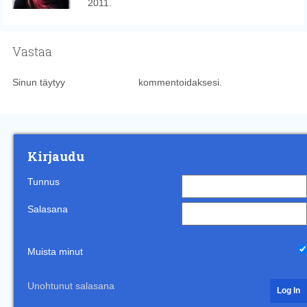
2011.
Vastaa
Sinun täytyy
kirjautua sisään
kommentoidaksesi.
Kirjaudu
Tunnus
Salasana
Muista minut
Unohtunut salasana