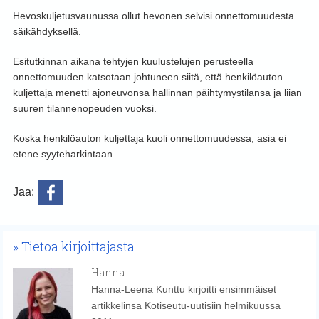
Hevoskuljetusvaunussa ollut hevonen selvisi onnettomuudesta
säikähdyksellä.
Esitutkinnan aikana tehtyjen kuulustelujen perusteella
onnettomuuden katsotaan johtuneen siitä, että henkilöauton
kuljettaja menetti ajoneuvonsa hallinnan päihtymystilansa ja liian
suuren tilannenopeuden vuoksi.
Koska henkilöauton kuljettaja kuoli onnettomuudessa, asia ei
etene syyteharkintaan.
Jaa:
Tietoa kirjoittajasta
Hanna
Hanna-Leena Kunttu kirjoitti ensimmäiset
artikkelinsa Kotiseutu-uutisiin helmikuussa