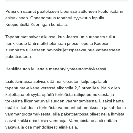
Poliisi on saanut päätökseen Liperissä sattuneen kuolonkolarin
esitutkinnan. Onnettomuus tapahtui syyskuun lopulla
Kuopiontiellä Kuoringan kohdalla.
Tapahtumat saivat alkunsa, kun Joensuun suunnasta tullut
henkilöauto lähti mutkittelemaan ja osui lopulta Kuopion
suunnasta tulleeseen hevoskuljetusperävaunua vetäneeseen
pakettiautoon.
Henkilöauton kuljettaja menehtyi yhteentörmäyksessä.
Esitutkinnassa selvisi, että henkilöauton kuljettajalla oli
tapahtuma-aikana veressä alkoholia 2,2 promillea. Näin ollen
kuljettajaa oli syytä epäillä törkeästä rattijuopumuksesta ja
törkeästä liikenneturvallisuuden vaarantamisesta. Lisäksi häntä
epäiltiin kahdesta törkeästä vammantuottamuksesta ja kahdesta
vammantuottamuksesta, sillä pakettiautossa olleet neljä ihmistä
saivat kaikki eriasteisia vammoja. Vammoista osa oli erittäin
vakavia ja osa mahdollisesti elinikäisiä.