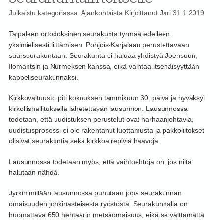
Julkaistu kategoriassa:
Ajankohtaista
Kirjoittanut
Jari
31.1.2019
Taipaleen ortodoksinen seurakunta tyrmää edelleen
yksimielisesti liittämisen Pohjois-Karjalaan perustettavaan
suurseurakuntaan. Seurakunta ei haluaa yhdistyä Joensuun,
Ilomantsin ja Nurmeksen kanssa, eikä vaihtaa itsenäisyyttään
kappeliseurakunnaksi.
Kirkkovaltuusto piti kokouksen tammikuun 30. päivä ja hyväksyi
kirkollishallituksella lähetettävän lausunnon. Lausunnossa
todetaan, että uudistuksen perustelut ovat harhaanjohtavia,
uudistusprosessi ei ole rakentanut luottamusta ja pakkoliitokset
olisivat seurakuntia sekä kirkkoa repiviä haavoja.
Lausunnossa todetaan myös, että vaihtoehtoja on, jos niitä
halutaan nähdä.
Jyrkimmillään lausunnossa puhutaan jopa seurakunnan
omaisuuden jonkinasteisesta ryöstöstä. Seurakunnalla on
huomattava 650 hehtaarin metsäomaisuus, eikä se välttämättä