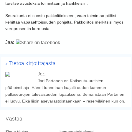
tarvitse avustuksia toimintaan ja hankkeisiin.
Seurakunta ei suostu pakkoliitokseen, vaan toimintaa pitäisi
kehittää vapaaehtoisuuden pohjalta. Pakkoliitos merkitsisi myös
veroprosentin korotusta.
Jaa:
Tietoa kirjoittajasta
Jari
Jari Partanen on Kotiseutu-uutisten
päätoimittaja. Hänet tunnetaan laajalti oudon kummun
palloseurojen tulevaisuuden lupauksena. Bemaristaan Partanen
ei luovu. Eikä liioin asevarastoistaankaan – reserviläinen kun on.
Vastaa
Sinun täytyy
kirjautua sisään
kommentoidaksesi.