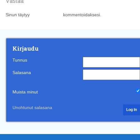
Vastaa
Sinun täytyy
kirjautua sisään
kommentoidaksesi.
Kirjaudu
Tunnus
Salasana
Muista minut
Unohtunut salasana