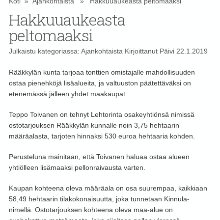
Koti
»
Ajankohtaista
» Hakkuuaukeasta peltomaaksi
Hakkuuaukeasta
peltomaaksi
Julkaistu kategoriassa:
Ajankohtaista
Kirjoittanut
Päivi
22.1.2019
Rääkkylän kunta tarjoaa tonttien omistajalle mahdollisuuden
ostaa pienehköjä lisäalueita, ja valtuuston päätettäväksi on
etenemässä jälleen yhdet maakaupat.
Teppo Toivanen on tehnyt Lehtorinta osakeyhtiönsä nimissä
ostotarjouksen Rääkkylän kunnalle noin 3,75 hehtaarin
määräalasta, tarjoten hinnaksi 530 euroa hehtaaria kohden.
Perusteluna mainitaan, että Toivanen haluaa ostaa alueen
yhtiölleen lisämaaksi pellonraivausta varten.
Kaupan kohteena oleva määräala on osa suurempaa, kaikkiaan
58,49 hehtaarin tilakokonaisuutta, joka tunnetaan Kinnula-
nimellä. Ostotarjouksen kohteena oleva maa-alue on