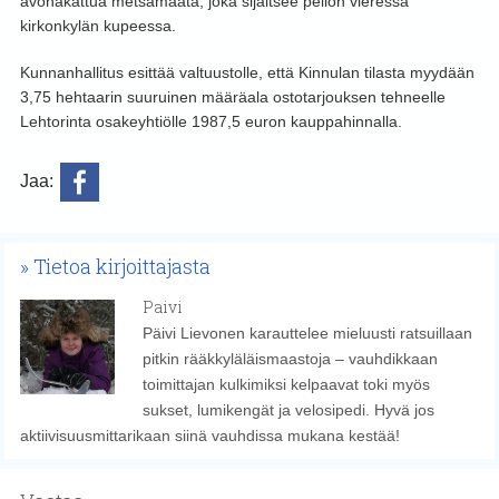
avohakattua metsämaata, joka sijaitsee pellon vieressä
kirkonkylän kupeessa.
Kunnanhallitus esittää valtuustolle, että Kinnulan tilasta myydään
3,75 hehtaarin suuruinen määräala ostotarjouksen tehneelle
Lehtorinta osakeyhtiölle 1987,5 euron kauppahinnalla.
Jaa:
Tietoa kirjoittajasta
Paivi
Päivi Lievonen karauttelee mieluusti ratsuillaan
pitkin rääkkyläläismaastoja – vauhdikkaan
toimittajan kulkimiksi kelpaavat toki myös
sukset, lumikengät ja velosipedi. Hyvä jos
aktiivisuusmittarikaan siinä vauhdissa mukana kestää!