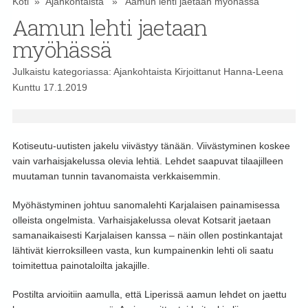
Koti
»
Ajankohtaista
» Aamun lehti jaetaan myöhässä
Aamun lehti jaetaan
myöhässä
Julkaistu kategoriassa:
Ajankohtaista
Kirjoittanut
Hanna-Leena
Kunttu
17.1.2019
Kotiseutu-uutisten jakelu viivästyy tänään. Viivästyminen koskee
vain varhaisjakelussa olevia lehtiä. Lehdet saapuvat tilaajilleen
muutaman tunnin tavanomaista verkkaisemmin.
Myöhästyminen johtuu sanomalehti Karjalaisen painamisessa
olleista ongelmista.
Varhaisjakelussa olevat Kotsarit jaetaan
samanaikaisesti Karjalaisen kanssa – näin ollen postinkantajat
lähtivät kierroksilleen vasta, kun kumpainenkin lehti oli saatu
toimitettua painotaloilta jakajille.
Postilta arvioitiin aamulla, että Liperissä aamun lehdet on jaettu