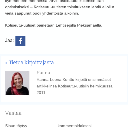
kymmeneen mennessä. Arvio osoittautui kuitenkin liian
optimistiseksi – Kotiseutu-uutisten toimitukseen lehtiä ei ollut
vielä saapunut puoli yhdentoista aikoihin.
Kotiseutu-uutiset painetaan Lehtisepillä Pieksämäellä.
Jaa:
Tietoa kirjoittajasta
Hanna
Hanna-Leena Kunttu kirjoitti ensimmäiset
artikkelinsa Kotiseutu-uutisiin helmikuussa
2011.
Vastaa
Sinun täytyy
kirjautua sisään
kommentoidaksesi.