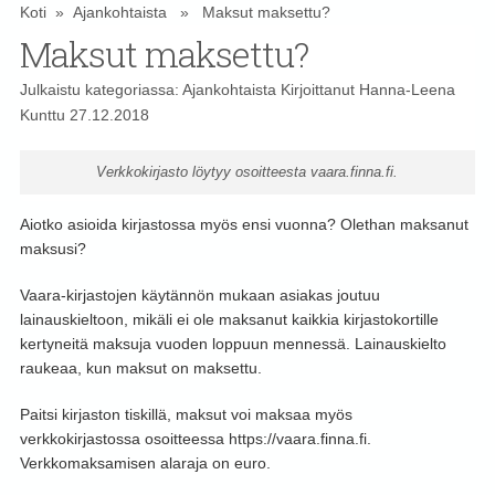
Koti
»
Ajankohtaista
» Maksut maksettu?
Maksut maksettu?
Julkaistu kategoriassa:
Ajankohtaista
Kirjoittanut
Hanna-Leena
Kunttu
27.12.2018
Verkkokirjasto löytyy osoitteesta vaara.finna.fi.
Aiotko asioida kirjastossa myös ensi vuonna? Olethan maksanut
maksusi?
Vaara-kirjastojen käytännön mukaan asiakas joutuu
lainauskieltoon, mikäli ei ole maksanut kaikkia kirjastokortille
kertyneitä maksuja vuoden loppuun mennessä.
Lainauskielto
raukeaa, kun maksut on maksettu.
Paitsi kirjaston tiskillä, maksut voi maksaa myös
verkkokirjastossa osoitteessa https://vaara.finna.fi.
Verkkomaksamisen alaraja on euro.