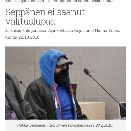
Koti
»
Ajankohtaista
» Seppänen ei saanut valituslupaa
Seppänen ei saanut
valituslupaa
Julkaistu kategoriassa:
Ajankohtaista
Kirjoittanut
Hanna-Leena
Kunttu
22.10.2018
Pekka Seppänen Itä-Suomen hovioikeudessa 20.2.2018.