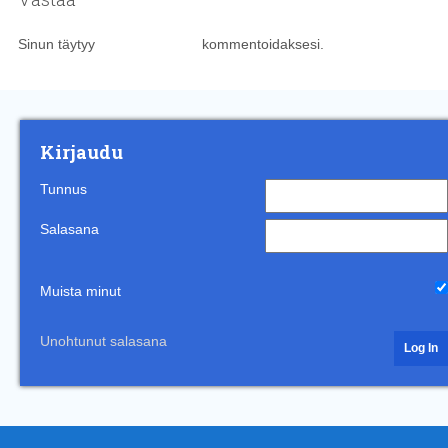
Sinun täytyy
kirjautua sisään
kommentoidaksesi.
Kirjaudu
Tunnus
Salasana
Muista minut
Unohtunut salasana