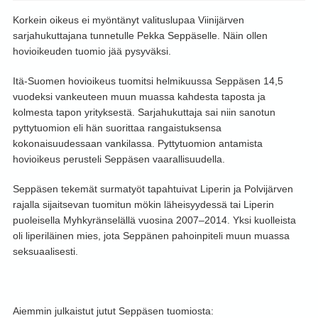
Korkein oikeus ei myöntänyt valituslupaa Viinijärven
sarjahukuttajana tunnetulle Pekka Seppäselle. Näin ollen
hovioikeuden tuomio jää pysyväksi.
Itä-Suomen hovioikeus tuomitsi helmikuussa Seppäsen 14,5
vuodeksi vankeuteen muun muassa kahdesta taposta ja
kolmesta tapon yrityksestä. Sarjahukuttaja sai niin sanotun
pyttytuomion eli hän suorittaa rangaistuksensa
kokonaisuudessaan vankilassa. Pyttytuomion antamista
hovioikeus perusteli Seppäsen vaarallisuudella.
Seppäsen tekemät surmatyöt tapahtuivat Liperin ja Polvijärven
rajalla sijaitsevan tuomitun mökin läheisyydessä tai Liperin
puoleisella Myhkyränselällä vuosina 2007–2014. Yksi kuolleista
oli liperiläinen mies, jota Seppänen pahoinpiteli muun muassa
seksuaalisesti.
Aiemmin julkaistut jutut Seppäsen tuomiosta: