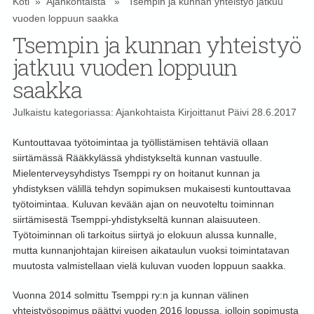
Koti
»
Ajankohtaista
» Tsempin ja kunnan yhteistyö jatkuu
vuoden loppuun saakka
Tsempin ja kunnan yhteistyö
jatkuu vuoden loppuun
saakka
Julkaistu kategoriassa:
Ajankohtaista
Kirjoittanut
Päivi
28.6.2017
Kuntouttavaa työtoimintaa ja työllistämisen tehtäviä ollaan
siirtämässä Rääkkylässä yhdistykseltä kunnan vastuulle.
Mielenterveysyhdistys Tsemppi ry on hoitanut kunnan ja
yhdistyksen välillä tehdyn sopimuksen mukaisesti kuntouttavaa
työtoimintaa.
Kuluvan kevään ajan on neuvoteltu toiminnan
siirtämisestä Tsemppi-yhdistykseltä kunnan alaisuuteen.
Työtoiminnan oli tarkoitus siirtyä jo elokuun alussa kunnalle,
mutta kunnanjohtajan kiireisen aikataulun vuoksi toimintatavan
muutosta valmistellaan vielä kuluvan vuoden loppuun saakka.
Vuonna 2014 solmittu Tsemppi ry:n ja kunnan välinen
yhteistyösopimus päättyi vuoden 2016 lopussa, jolloin sopimusta