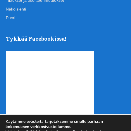
Tilaukset ja osoitteenmuutokset
Näköislehti
Puoti
Tykkää Facebookissa!
Käytämme evästeitä tarjotaksemme sinulle parhaan
kokemuksen verkkosivustollamme.