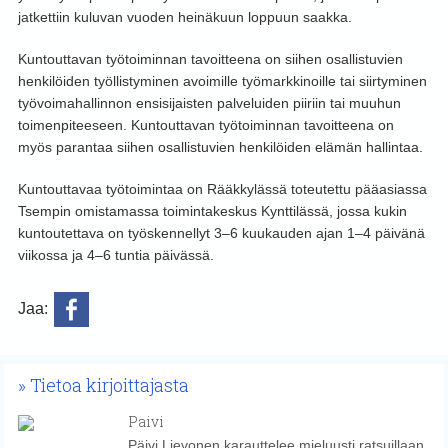
jatkettiin kuluvan vuoden heinäkuun loppuun saakka.
Kuntouttavan työtoiminnan tavoitteena on siihen osallistuvien
henkilöiden työllistyminen avoimille työmarkkinoille tai siirtyminen
työvoimahallinnon ensisijaisten palveluiden piiriin tai muuhun
toimenpiteeseen. Kuntouttavan työtoiminnan tavoitteena on
myös parantaa siihen osallistuvien henkilöiden elämän hallintaa.
Kuntouttavaa työtoimintaa on Rääkkylässä toteutettu pääasiassa
Tsempin omistamassa toimintakeskus Kynttilässä, jossa kukin
kuntoutettava on työskennellyt 3–6 kuukauden ajan 1–4 päivänä
viikossa ja 4–6 tuntia päivässä.
Jaa:
Tietoa kirjoittajasta
Paivi
Päivi Lievonen karauttelee mieluusti ratsuillaan