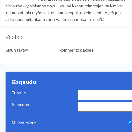
pitkin rääkkyläläismaastoja – vauhdikkaan toimittajan kulkimiksi
kelpaavat toki myös sukset, lumikengät ja velosipedi. Hyvä jos
aktiivisuusmittarikaan siinä vauhdissa mukana kestää!
Vastaa
Sinun täytyy
kirjautua sisään
kommentoidaksesi.
Kirjaudu
Tunnus
Salasana
Muista minut