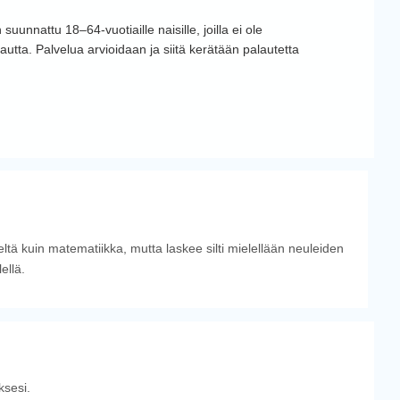
uunnattu 18–64-vuotiaille naisille, joilla ei ole
autta. Palvelua arvioidaan ja siitä kerätään palautetta
tä kuin matematiikka, mutta laskee silti mielellään neuleiden
ellä.
sesi.