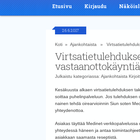
Etusivu
Kirjaudu
Näköisl
26.6.2017
Koti
»
Ajankohtaista
» Virtsatietulehduks
Virtsatietulehduks
vastaanottokäyntiä
Julkaistu kategoriassa:
Ajankohtaista
Kirjoi
Kesäkuusta alkaen virtsatietulehduksen tak
soittaa puhelinpalveluun.
Jos tulehduksen oi
nainen tehdä oirearvioinnin Siun soten Me
yhteydenottoa.
Asiakas täyttää Medinet-verkkopalvelussa o
yhteydessä häneen ja antaa toimintaohjeet. Y
asiakkaan saamasta reseptistä.