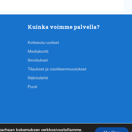
Kuinka voimme palvella?
Kotiseutu-uutiset
Mediakortti
Ilmoitukset
Tilaukset ja osoitteenmuutokset
Näköislehti
Puoti
 parhaan kokemuksen verkkosivustollamme.