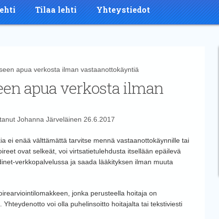
ehti
Tilaa lehti
Yhteystiedot
een apua verkosta ilman vastaanottokäyntiä
een apua verkosta ilman
ttanut
Johanna Järveläinen
26.6.2017
ia ei enää välttämättä tarvitse mennä vastaanottokäynnille tai
reet ovat selkeät, voi virtsatietulehdusta itsellään epäilevä
dinet-verkkopalvelussa ja saada lääkityksen ilman muuta
irearviointilomakkeen, jonka perusteella hoitaja on
hteydenotto voi olla puhelinsoitto hoitajalta tai tekstiviesti