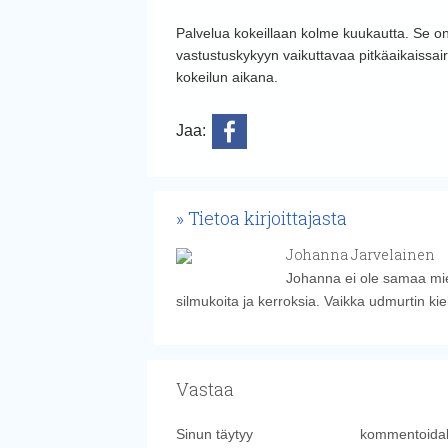
Palvelua kokeillaan kolme kuukautta. Se on s
vastustuskykyyn vaikuttavaa pitkäaikaissair
kokeilun aikana.
Jaa:
Tietoa kirjoittajasta
Johanna Jarvelainen
Johanna ei ole samaa miel
silmukoita ja kerroksia. Vaikka udmurtin kiel
Vastaa
Sinun täytyy
kirjautua sisään
kommentoidak