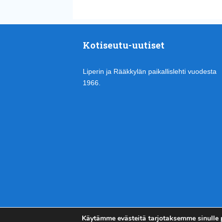
Kotiseutu-uutiset
Liperin ja Rääkkylän paikallislehti vuodesta
1966.
Käytämme evästeitä tarjotaksemme sinulle