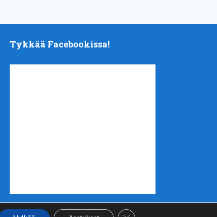
Tykkää Facebookissa!
Sulje evästebanneri