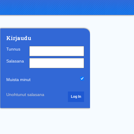
Kirjaudu
Tunnus
Salasana
Muista minut
Unohtunut salasana