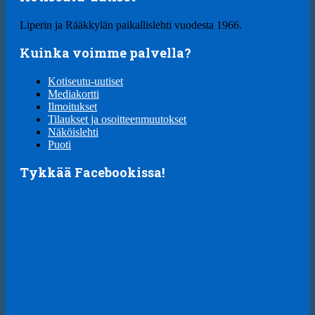
Liperin ja Rääkkylän paikallislehti vuodesta 1966.
Kuinka voimme palvella?
Kotiseutu-uutiset
Mediakortti
Ilmoitukset
Tilaukset ja osoitteenmuutokset
Näköislehti
Puoti
Tykkää Facebookissa!