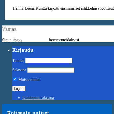
Hanna-Leena Kunttu kirjoitti ensimmäiset artikkelinsa Kotiseut
Vastaa
Sinun täytyy
kirjautua sisään
kommentoidaksesi.
Kirjaudu
Tunnus
Salasana
Muista minut
Unohtunut salasana
Kotiseutu-uutiset