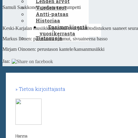
Lehden arvot
Vuoden teot
Samuli Saukkonen: perustason trumpetti
Antti-patsas
Historiaa
Ensimmäisestä
Keski-Karjalan musiikkiopistosta ovat päättötodistuksen saaneet seura
vuosikerrasta
Tietosuoja
Markus Ilonen: perustason rummut, sivuaineena basso
Mirjam Oinonen: perustason kantele/kansanmusiikki
Jaa:
Tietoa kirjoittajasta
Hanna