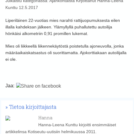
Julkaistu kategoriassa:
Ajankohtaista
Kirjoittanut
Hanna-Leena
Kunttu
12.5.2017
Liperiläinen 22-vuotias mies narahti rattijuopumuksesta eilen
illalla kahdeksan jälkeen. Ylämyllyllä puhallutettu autoilija
hönkäisi alkometriin 0,91 promillen lukemat.
Mies oli liikkeellä liikennekäytöstä poistetulla ajoneuvolla, jonka
määräaikaiskatsastus oli suorittamatta. Ajokorttiakaan autoilijalla
ei ole.
Jaa:
Tietoa kirjoittajasta
Hanna
Hanna-Leena Kunttu kirjoitti ensimmäiset
artikkelinsa Kotiseutu-uutisiin helmikuussa 2011.