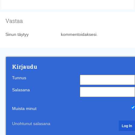
Vastaa
Sinun täytyy
kirjautua sisään
kommentoidaksesi.
Kirjaudu
Tunnus
Salasana
Muista minut
Unohtunut salasana