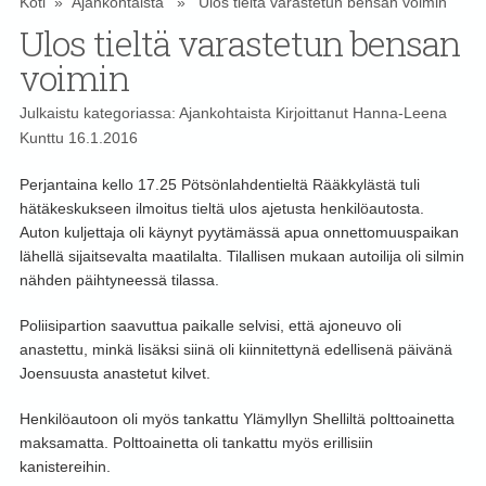
Koti
»
Ajankohtaista
» Ulos tieltä varastetun bensan voimin
Ulos tieltä varastetun bensan
voimin
Julkaistu kategoriassa:
Ajankohtaista
Kirjoittanut
Hanna-Leena
Kunttu
16.1.2016
Perjantaina kello 17.25 Pötsönlahdentieltä Rääkkylästä tuli
hätäkeskukseen ilmoitus tieltä ulos ajetusta henkilöautosta.
Auton kuljettaja oli käynyt pyytämässä apua onnettomuuspaikan
lähellä sijaitsevalta maatilalta. Tilallisen mukaan autoilija oli silmin
nähden päihtyneessä tilassa.
Poliisipartion saavuttua paikalle selvisi, että ajoneuvo oli
anastettu, minkä lisäksi siinä oli kiinnitettynä edellisenä päivänä
Joensuusta anastetut kilvet.
Henkilöautoon oli myös tankattu Ylämyllyn Shelliltä polttoainetta
maksamatta. Polttoainetta oli tankattu myös erillisiin
kanistereihin.