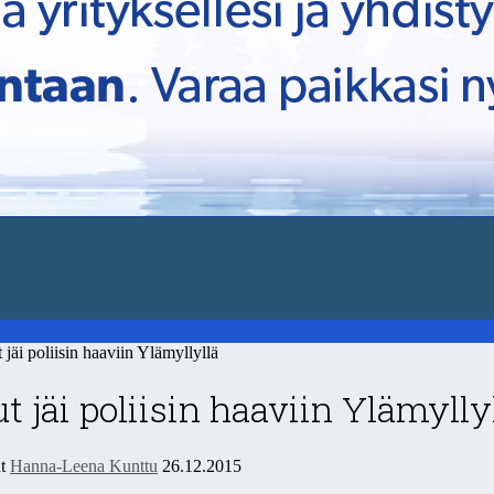
äi poliisin haaviin Ylämyllyllä
t jäi poliisin haaviin Ylämylly
ut
Hanna-Leena Kunttu
26.12.2015