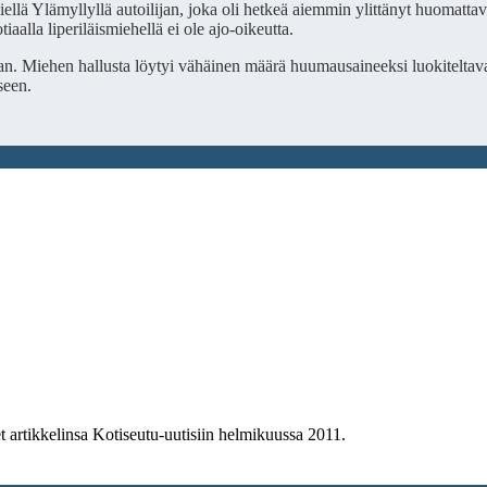
intiellä Ylämyllyllä autoilijan, joka oli hetkeä aiemmin ylittänyt huomat
iaalla liperiläismiehellä ei ole ajo-oikeutta.
n. Miehen hallusta löytyi vähäinen määrä huumausaineeksi luokiteltava
seen.
 artikkelinsa Kotiseutu-uutisiin helmikuussa 2011.