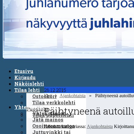
Etusivu
Kirjaudu
Näköislehti
Tilaa lehti
26.12.2015
Ostoskori
Koti
»
Ajankohtaista
» Päihtyneenä autoillut j
Tilaa verkkolehti
Yhteystiedot
Päihtyneenä autoillu
Puodista
Yhteystiedot
Tilaa paperilehti
Jätä mainos
Osoitteenmuutos
Julkaistu kategoriassa:
Ajankohtaista
Kirjoittan
Juttuvinkki tai