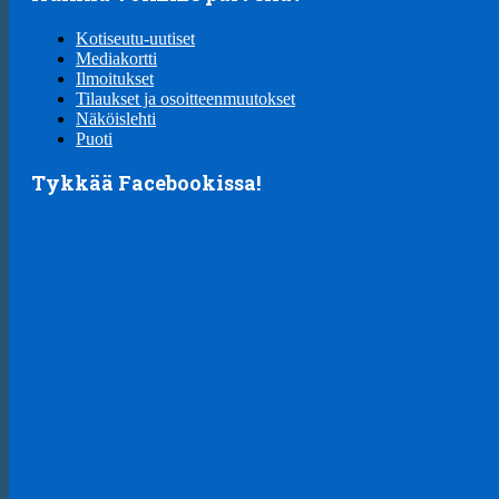
Kotiseutu-uutiset
Mediakortti
Ilmoitukset
Tilaukset ja osoitteenmuutokset
Näköislehti
Puoti
Tykkää Facebookissa!