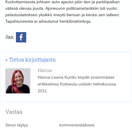
Kurkottamisesta johtuen auto ajautui päin tien ja parkkipaikan
välissä olevaa puuta. Ajoneuvon polttoainetankkiin tuli vuoto;
pelastuslaitoksen yksikkö imeytti bensan ja keräsi sen talteen.
Tapahtuneesta ei aiheutunut henkilövahinkoja.
Jaa:
Tietoa kirjoittajasta
Hanna
Hanna-Leena Kunttu kirjoitti ensimmäiset
artikkelinsa Kotiseutu-uutisiin helmikuussa
2011.
Vastaa
Sinun täytyy
kirjautua sisään
kommentoidaksesi.