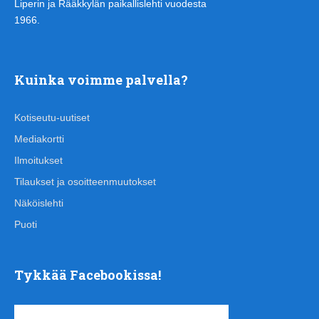
Liperin ja Rääkkylän paikallislehti vuodesta
1966.
Kuinka voimme palvella?
Kotiseutu-uutiset
Mediakortti
Ilmoitukset
Tilaukset ja osoitteenmuutokset
Näköislehti
Puoti
Tykkää Facebookissa!