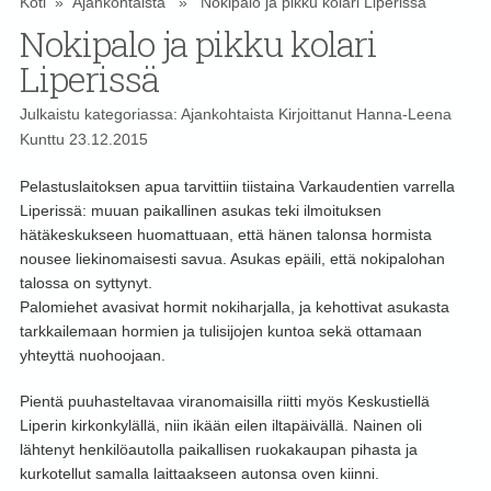
Koti
»
Ajankohtaista
» Nokipalo ja pikku kolari Liperissä
Nokipalo ja pikku kolari
Liperissä
Julkaistu kategoriassa:
Ajankohtaista
Kirjoittanut
Hanna-Leena
Kunttu
23.12.2015
Pelastuslaitoksen apua tarvittiin tiistaina Varkaudentien varrella
Liperissä: muuan paikallinen asukas teki ilmoituksen
hätäkeskukseen huomattuaan, että hänen talonsa hormista
nousee liekinomaisesti savua. Asukas epäili, että nokipalohan
talossa on syttynyt.
Palomiehet avasivat hormit nokiharjalla, ja kehottivat asukasta
tarkkailemaan hormien ja tulisijojen kuntoa sekä ottamaan
yhteyttä nuohoojaan.
Pientä puuhasteltavaa viranomaisilla riitti myös Keskustiellä
Liperin kirkonkylällä, niin ikään eilen iltapäivällä. Nainen oli
lähtenyt henkilöautolla paikallisen ruokakaupan pihasta ja
kurkotellut samalla laittaakseen autonsa oven kiinni.