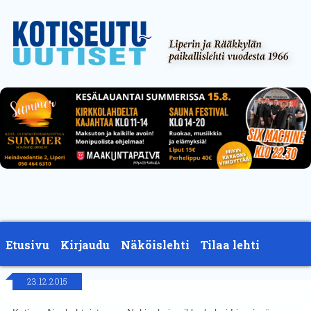
Etusivu
Kirjaudu
Näköislehti
Tilaa lehti
23.12.2015
Yhteystiedot